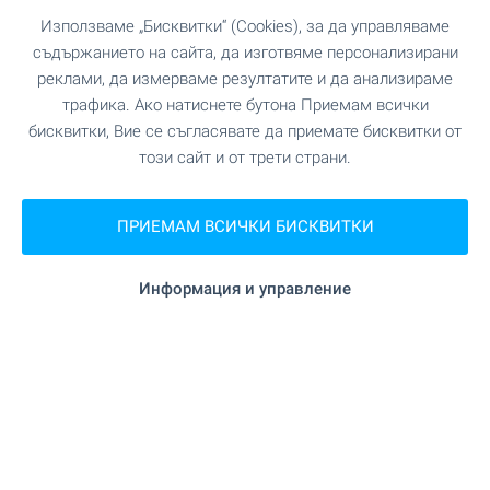
Използваме „Бисквитки“ (Cookies), за да управляваме
съдържанието на сайта, да изготвяме персонализирани
реклами, да измерваме резултатите и да анализираме
трафика. Ако натиснете бутона Приемам всички
бисквитки, Вие се съгласявате да приемате бисквитки от
SYNERA Residence - с мисъл
този сайт и от трети страни.
за бъдещето и уважение
към природата
ПРИЕМАМ ВСИЧКИ БИСКВИТКИ
SYNERA Residence e качествена сграда с
напредващо строителство в кв. Манастирски
Информация и управление
ливади - Изток, поверена ексклузивно на
BULGARIAN PROPERTIES! Този проект ви дава
възможността да живеете в модерен квартал
с всички удобства, само на минути от центъра
на София, без да се отказвате от свежия
въздух и зеленината на Витоша. Изберете сега
своя нов дом от наличните жилища!