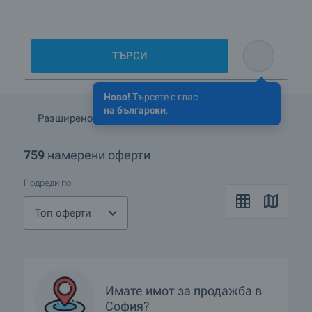
ТЪРСИ
Ново!
Търсете с глас
на български
.
Разширено търсене
Запази търсенето
759
намерени оферти
Подреди по
Топ оферти
Имате имот за продажба в
София?