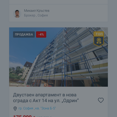
Михаил Кръстев
Брокер , София
ПРОДАЖБА
-4%
Двустаен апартамент в нова
сграда с Акт 14 на ул. „Одрин“
гр. София
,
кв. "Зона Б-5"