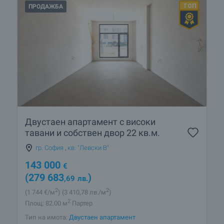
ПРОДАЖБА
Двустаен апартамент с високи
тавани и собствен двор 22 кв.м.
гр. София
,
кв. "Левски В"
143 000
€
(279 683
)
,69
лв.
2
2
(1 744
€/м
)
(3 410
,78
лв./м
)
2
Площ: 82.00 м
Партер
Тип на имота:
Двустаен апартамент