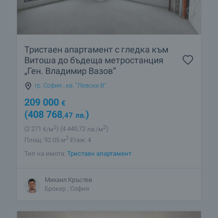
Тристаен апартамент с гледка към
Витоша до бъдеща метростанция
„Ген. Владимир Вазов“
гр. София
,
кв. "Левски В"
209 000
€
(408 768
)
,47
лв.
2
2
(2 271
€/м
)
(4 440
,72
лв./м
)
2
Площ: 92.05 м
Етаж: 4
Тип на имота:
Тристаен апартамент
Михаил Кръстев
Брокер , София