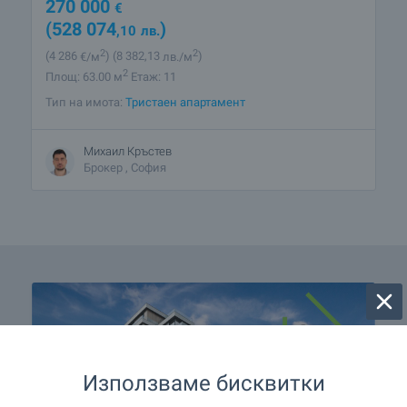
270 000
€
(528 074
)
,10
лв.
2
2
(4 286
€/м
)
(8 382
,13
лв./м
)
2
Площ: 63.00 м
Етаж: 11
Тип на имота:
Тристаен апартамент
Михаил Кръстев
Брокер , София
Използваме бисквитки