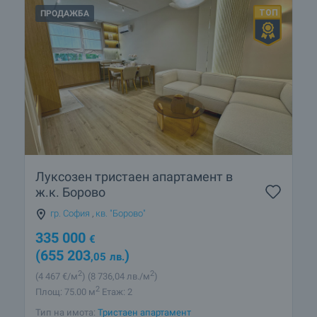
ПРОДАЖБА
Луксозен тристаен апартамент в
ж.к. Борово
гр. София
,
кв. "Борово"
335 000
€
(655 203
)
,05
лв.
2
2
(4 467
€/м
)
(8 736
,04
лв./м
)
2
Площ: 75.00 м
Етаж: 2
Тип на имота:
Тристаен апартамент