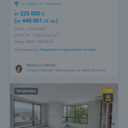
гр. София
,
кв. "Княжево"
225 000
от
€
(
440 061
)
от
,75
лв.
2
(2 269
- 3 678
€/м
)
2
(4 437
,78
- 7 193
,54
лв./м
)
2
Площ: 68.83 - 268.82 м
Тип на имота:
Апартаменти (различни типове)
Иванка Стойкова
Старши брокер / Мениджър на офис, Бъкстон
ПРОДАЖБА