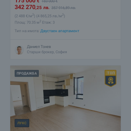
175 000
€
183 000
€
342 270
,25
лв.
357 916
,89
лв.
2
2
(2 488
€/м
)
(4 865
,25
лв./м
)
2
Площ: 70.35 м
Етаж: 3
Тип на имота:
Двустаен апартамент
Даниел Тонев
Старши брокер, София
ПРОДАЖБА
ЛУКС