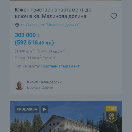
Южен тристаен апартамент до
ключ в кв. Малинова долина
гр. София
,
кв. "Малинова долина"
303 000
€
(592 616
)
,49
лв.
2
2
(3 040
€/м
)
(5 946
,38
лв./м
)
2
Площ: 99.66 м
Етаж: 3
Тип на имота:
Тристаен апартамент
Кирил Календерски
Брокер, София
ПРОДАЖБА