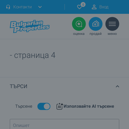
0
Контакти
Вход
оценка
продай
меню
- страница 4
ТЪРСИ
Търсене
Използвайте AI търсене
Тристаен в Central P