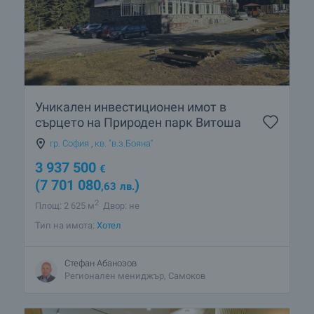
Уникален инвестиционен имот в
сърцето на Природен парк Витоша
гр. София
,
кв. "в.з.Бояна"
3 937 500
€
(7 701 080
)
,63
лв.
2
Площ: 2 625 м
Двор: не
Тип на имота:
Хотел
Стефан Абанозов
Регионален мениджър, Самоков