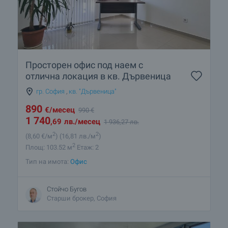
Просторен офис под наем с
отлична локация в кв. Дървеница
гр. София
,
кв. "Дървеница"
890
€
/месец
990
€
1 740
,69
лв.
/месец
1 936
,27
лв.
2
2
(8
,60
€/м
)
(16
,81
лв./м
)
2
Площ: 103.52 м
Етаж: 2
Тип на имота:
Офис
Стойчо Бугов
Старши брокер, София