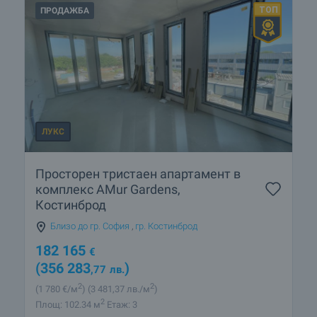
ПРОДАЖБА
ЛУКС
Просторен тристаен апартамент в
комплекс AMur Gardens,
Костинброд
Близо до гр. София
,
гр. Костинброд
182 165
€
(356 283
)
,77
лв.
2
2
(1 780
€/м
)
(3 481
,37
лв./м
)
2
Площ: 102.34 м
Етаж: 3