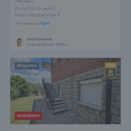
(без ДДС)
2
2
(11
€/м
)
(21
,51
лв./м
)
2
Площ: 1 050.00 м
Етаж: 3
Тип на имота:
Офис
Иван Каменов
Старши брокер, София
ПРОДАЖБА
РЕЗЕРВИРАН