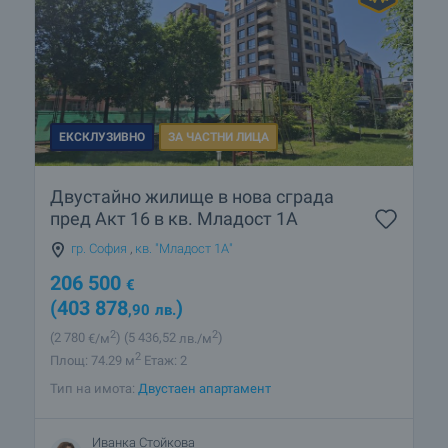
ЕКСКЛУЗИВНО
ЗА ЧАСТНИ ЛИЦА
Двустайно жилище в нова сграда
пред Акт 16 в кв. Младост 1А
гр. София
,
кв. "Младост 1А"
206 500
€
(403 878
)
,90
лв.
2
2
(2 780
€/м
)
(5 436
,52
лв./м
)
2
Площ: 74.29 м
Етаж: 2
Тип на имота:
Двустаен апартамент
Иванка Стойкова