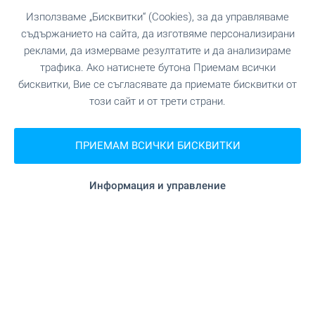
Използваме „Бисквитки“ (Cookies), за да управляваме
съдържанието на сайта, да изготвяме персонализирани
реклами, да измерваме резултатите и да анализираме
трафика. Ако натиснете бутона Приемам всички
бисквитки, Вие се съгласявате да приемате бисквитки от
този сайт и от трети страни.
Central Park - първата фаза
вече с АКТ 16!
ПРИЕМАМ ВСИЧКИ БИСКВИТКИ
Напредват строителството и продажбите в
Central Park - един от най-мащабните
Информация и управление
комплекси ново строителство в София!
Уникален затворен комплекс, пресъздаващ
стила и атмосферата на едноименния парк в
Ню Йорк и заобикалящите го сгради. Модерни
сгради, простор, зеленина и гледки, които ви
оставят без дъх! Един проект, който ще внесе
нов стандарт за качество на живот. Изберете
своето жилище сега!