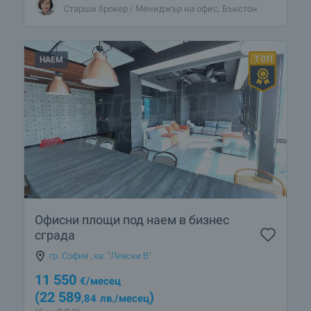
Старши брокер / Мениджър на офис, Бъкстон
НАЕМ
Офисни площи под наем в бизнес
сграда
гр. София
,
кв. "Левски В"
11 550
€
/месец
(22 589
)
,84
лв.
/месец