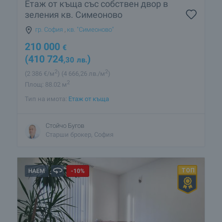
Етаж от къща със собствен двор в
зеления кв. Симеоново
гр. София
,
кв. "Симеоново"
210 000
€
(410 724
)
,30
лв.
2
2
(2 386
€/м
)
(4 666
,26
лв./м
)
2
Площ: 88.02 м
Тип на имота:
Етаж от къща
Стойчо Бугов
Старши брокер, София
НАЕМ
-10%