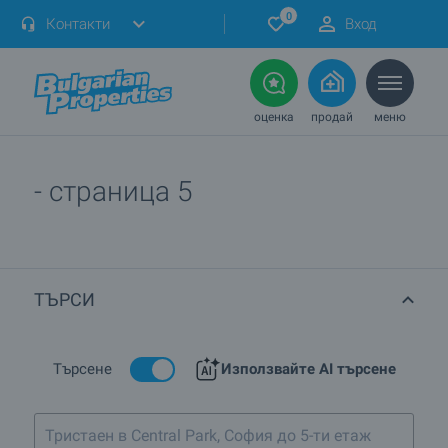
0
Контакти
Вход
оценка
продай
меню
- страница 5
ТЪРСИ
Търсене
Използвайте AI търсене
Тристаен в Central Park, София до 5-ти етаж