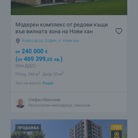
Модерен комплекс от редови къщи
във вилната зона на Нови хан
Близо до гр. София
,
с. Нови хан
240 000
от
€
(
469 399
)
от
,20
лв.
(без ДДС)
2
2
Площ: 244 м
Двор: 53 м
Тип на имота:
Къщи
Стефан Абанозов
Регионален мениджър, Самоков
ПРОДАЖБА