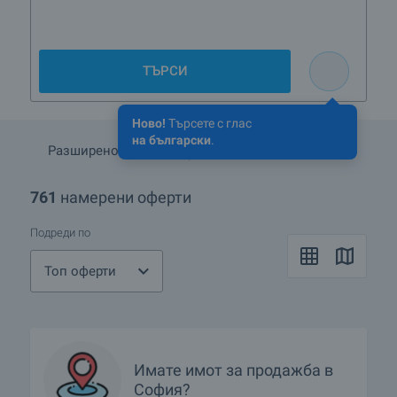
ТЪРСИ
Ново!
Търсете с глас
на български
.
Разширено търсене
Запази търсенето
761
намерени оферти
Подреди по
Топ оферти
Имате имот за продажба в
София?