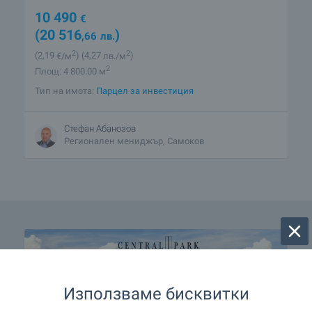
10 490
€
(20 516
)
,66
лв.
2
2
(2
,19
€/м
)
(4
,27
лв./м
)
2
Площ: 4 800.00 м
Тип на имота:
Парцел за инвестиция
Стефан Абанозов
Регионален мениджър, Самоков
Използваме бисквитки