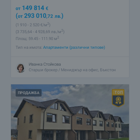
149 814
от
€
(
293 010
)
от
,72
лв.
2
(1 910
- 2 520
€/м
)
2
(3 735
,64
- 4 928
,69
лв./м
)
2
Площ: 59.45 - 111.90 м
Тип на имота:
Апартаменти (различни типове)
Иванка Стойкова
Старши брокер / Мениджър на офис, Бъкстон
ПРОДАЖБА