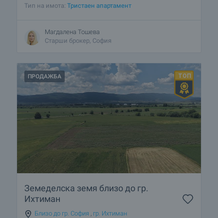
Тип на имота:
Тристаен апартамент
Магдалена Тошева
Старши брокер, София
ПРОДАЖБА
Земеделска земя близо до гр.
Ихтиман
Близо до гр. София
,
гр. Ихтиман