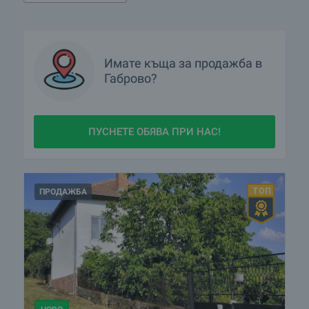
Има ли имоти с намалени цени в Габрово?
Покажете ми имоти в Габрово с видео оглед
Имате
къща
за продажба в
Габрово?
Какви къщи се предлагат в Габрово?
Селските къщи са хит! Какви оферти имате в района на
Габрово?
ПУСНЕТЕ ОБЯВА ПРИ НАС!
ПРОДАЖБА