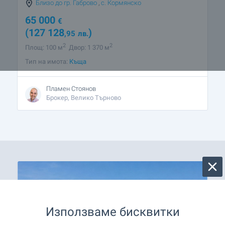
Близо до гр. Габрово
,
с. Кормянско
65 000
€
(127 128
)
,95
лв.
2
2
Площ: 100 м
Двор: 1 370 м
Тип на имота:
Къща
Пламен Стоянов
Брокер, Велико Търново
Използваме бисквитки