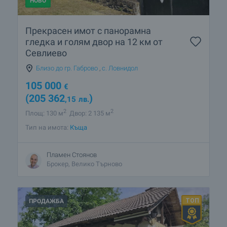
НОВО
Прекрасен имот с панорамна
гледка и голям двор на 12 км от
Севлиево
Близо до гр. Габрово
,
с. Ловнидол
105 000
€
(205 362
)
,15
лв.
2
2
Площ: 130 м
Двор: 2 135 м
Тип на имота:
Къща
Пламен Стоянов
Брокер, Велико Търново
ПРОДАЖБА