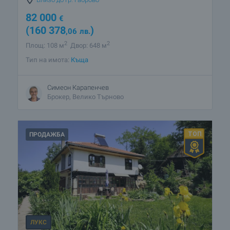
82 000
€
(160 378
)
,06
лв.
2
2
Площ: 108 м
Двор: 648 м
Тип на имота:
Къща
Симеон Карапенчев
Брокер, Велико Търново
ПРОДАЖБА
ЛУКС