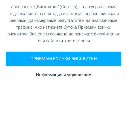
Използваме „Бисквитки“ (Cookies), за да управляваме
съдържанието на сайта, да изготвяме персонализирани
реклами, да измерваме резултатите и да анализираме
трафика. Ако натиснете бутона Приемам всички
бисквитки, Вие се съгласявате да приемате бисквитки от
този сайт и от трети страни.
☀️ Собствен дом на морето
за лятото! Изберете сега 👇
ПРИЕМАМ ВСИЧКИ БИСКВИТКИ
Наслаждавайте се на незабравими
преживявания в собствен имот край морето в
любимия ви български морски курорт! При нас
Информация и управление
ще намерите разнообразни предложения за
всеки вкус и бюджет. Осигурете си място за
почивка и отдих още сега! Вижте нашите топ
предложения!
ВИЖТЕ ОЩЕ