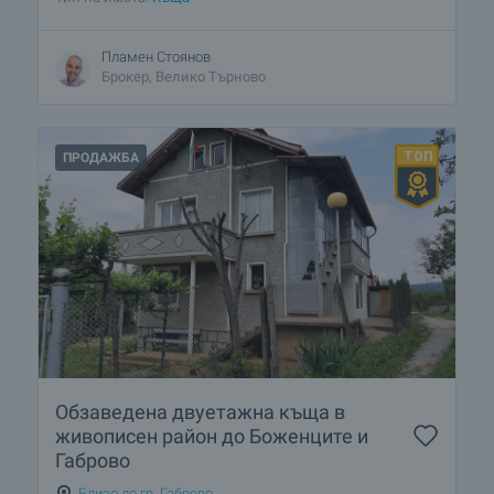
Пламен Стоянов
Брокер, Велико Търново
ПРОДАЖБА
Обзаведена двуетажна къща в
живописен район до Боженците и
Габрово
Близо до гр. Габрово