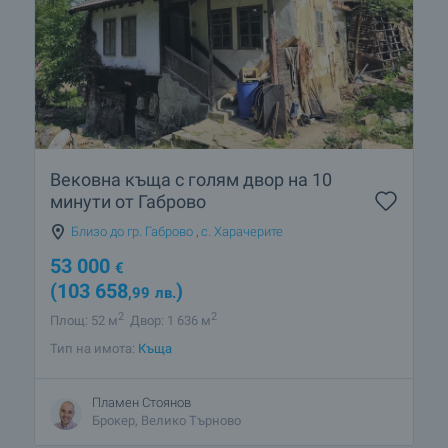
Вековна къща с голям двор на 10
минути от Габрово
Близо до гр. Габрово
,
с. Харачерите
53 000
€
(103 658
)
,99
лв.
2
2
Площ: 52 м
Двор: 1 636 м
Тип на имота:
Къща
Пламен Стоянов
Брокер, Велико Търново