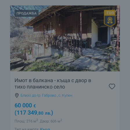
ПРОДАЖБА
Имот в балкана - къща с двор в
тихо планинско село
Близо до гр. Габрово
,
с. Купен
60 000
€
(117 349
)
,80
лв.
2
2
Площ: 216 м
Двор: 606 м
Тип на имота:
Къща