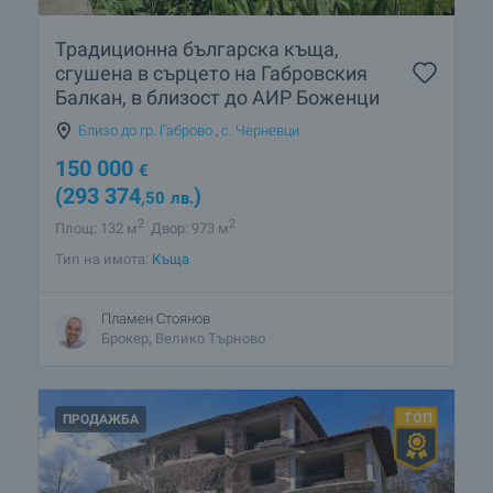
Традиционна българска къща,
сгушена в сърцето на Габровския
Балкан, в близост до АИР Боженци
Близо до гр. Габрово
,
с. Черневци
150 000
€
(293 374
)
,50
лв.
2
2
Площ: 132 м
Двор: 973 м
Тип на имота:
Къща
Пламен Стоянов
Брокер, Велико Търново
ПРОДАЖБА