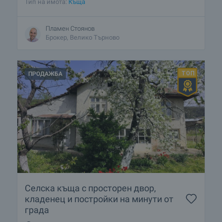
Тип на имота:
Къща
Пламен Стоянов
Брокер, Велико Търново
ПРОДАЖБА
Селска къща с просторен двор,
кладенец и постройки на минути от
града