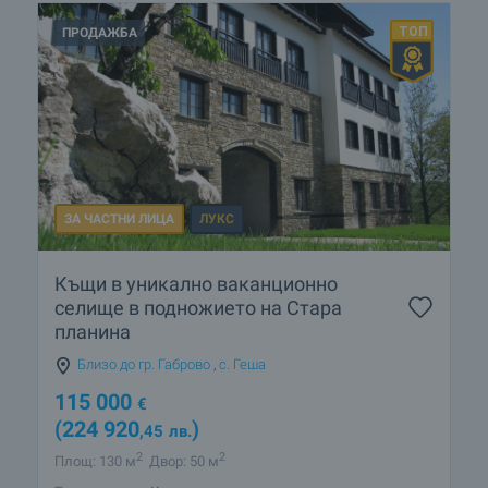
ПРОДАЖБА
ЗА ЧАСТНИ ЛИЦА
ЛУКС
Къщи в уникално ваканционно
селище в подножието на Стара
планина
Близо до гр. Габрово
,
с. Геша
115 000
€
(224 920
)
,45
лв.
2
2
Площ: 130 м
Двор: 50 м