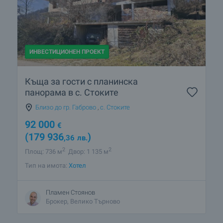
ИНВЕСТИЦИОНЕН ПРОЕКТ
Къща за гости с планинска
панорама в с. Стоките
Близо до гр. Габрово
,
с. Стоките
92 000
€
(179 936
)
,36
лв.
2
2
Площ: 736 м
Двор: 1 135 м
Тип на имота:
Хотел
Пламен Стоянов
Брокер, Велико Търново