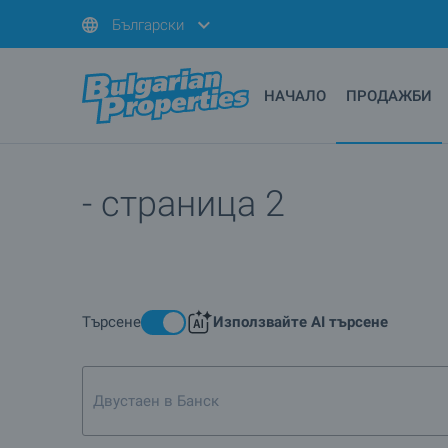
Български
НАЧАЛО
ПРОДАЖБИ
- страница 2
Търсене
Използвайте AI търсене
Двустаен в Банско, близо до лифта