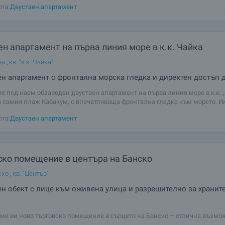
 и напълно обзаведен двустаен апартамент, разположен в един от
ота:
Двустаен апартамент
аните квартали на Варна – кв. Виница. Районът се отличава със спокой
реда, чист въздух, близост до природата и удобен достъп до централнат
рортните комплекси и
н апартамент на първа линия море в к.к. Чайка
на
,
кв. "к.к. Чайка"
н апартамент с фронтална морска гледка и директен достъп 
е под наем обзаведен двустаен апартамент на първа линия море в к.к. „
а самия плаж Кабакум, с впечатляваща фронтална гледка към морето. И
уникална комбинация от директен достъп до морето, спокойствие и удоб
ота:
Двустаен апартамент
тът е с обща площ
ско помещение в центъра на Банско
ско
,
кв. "Център"
н обект с лице към оживена улица и разрешително за хранит
ме ви ново търговско помещение в сърцето на Банско – отлична възмо
на устойчив и печеливш бизнес в един от най-посещаваните планински 