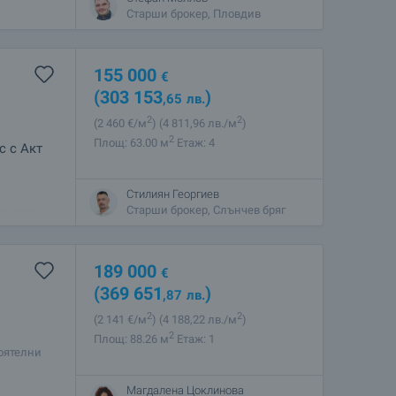
Старши брокер, Пловдив
155 000
€
(303 153
)
,65
лв.
2
2
(2 460
€/м
)
(4 811
,96
лв./м
)
2
Площ: 63.00 м
Етаж: 4
с с Акт
Стилиян Георгиев
вия
Старши брокер, Слънчев бряг
Слънчев
оположение
189 000
€
(369 651
)
,87
лв.
2
2
(2 141
€/м
)
(4 188
,22
лв./м
)
2
Площ: 88.26 м
Етаж: 1
тоятелни
за
Магдалена Цоклинова