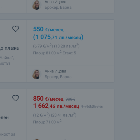
Анна Ицова
Брокер, Варна
на
а част на
550
€
/месец
(1 075
)
,71
лв.
/месец
2
2
(6
,79
€/м
)
(13
,28
лв./м
)
до плажа
2
Площ: 81.00 м
Етаж: 5
Чайка“,
мотът
ства.
Анна Ицова
Брокер, Варна
850
€
/месец
900
€
1 662
,46
лв.
/месец
1 760
,25
лв.
2
2
(12
€/м
)
(23
,41
лв./м
)
елен
2
Площ: 71.00 м
жност за
курорти в