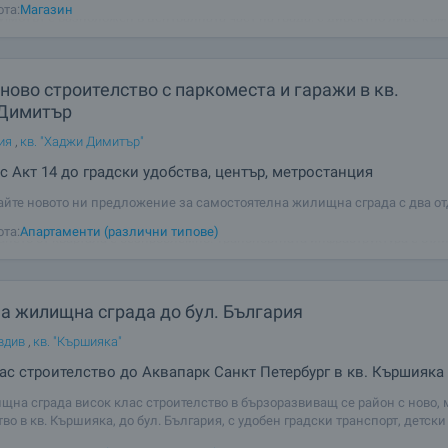
ота:
Магазин
 Имотът е разположен в централната част на града, с директно лице къ
остоянен
ново строителство с паркоместа и гаражи в кв.
Димитър
ия
,
кв. "Хаджи Димитър"
 Акт 14 до градски удобства, център, метростанция
айте новото ни предложение за самостоятелна жилищна сграда с два о
в. Хаджи Димитър. Благодарение на добре организираната инфраструктур
ота:
Апартаменти (различни типове)
нето от квартала е безпроблемно. Транспортната инфраструктура е отли
метростанция „Хаджи
а жилищна сграда до бул. България
вдив
,
кв. "Кършияка"
ас строителство до Аквапарк Санкт Петербург в кв. Кършияка
щна сграда висок клас строителство в бързоразвиващ се район с ново,
во в кв. Кършияка, до бул. България, с удобен градски транспорт, детски
3 болници, аптеки, супермаркети и много други ежедневни удобства. Дат