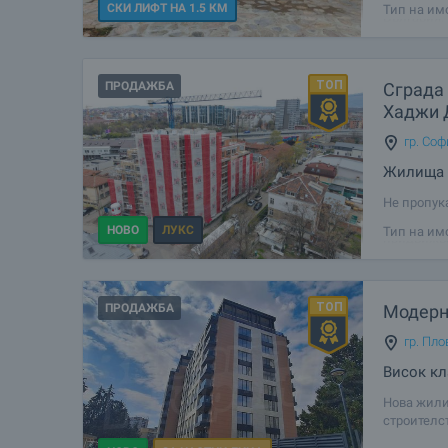
СКИ ЛИФТ НА 1.5 КМ
Тип на им
България.
улица и п
ПРОДАЖБА
Сграда 
Хаджи 
гр. Соф
Жилища с
Не пропук
входа в к
НОВО
ЛУКС
Тип на им
придвижва
350 м от 
ПРОДАЖБА
Модерн
гр. Пло
Висок кл
Нова жили
строителст
училища, 