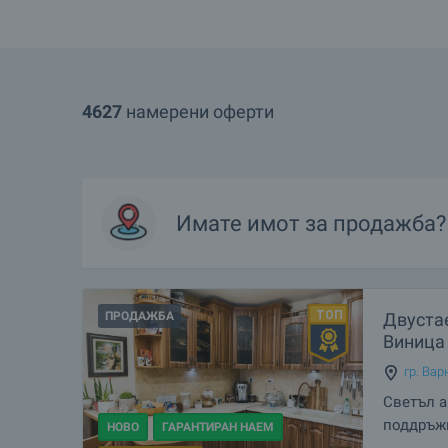
4627
намерени оферти
Имате имот за продажба?
ПРОДАЖБА
Двустае
Виница
гр. Вар
Светъл а
поддръж
НОВО
ГАРАНТИРАН НАЕМ