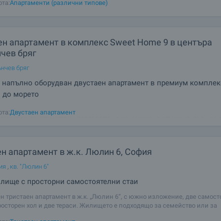
ота:
Апартаменти (различни типове)
е -
ен апартамент в комплекс Sweet Home 9 в центъра
чев бряг
ънчев бряг
 напълно оборудван двустаен апартамент в премиум комплек
о до морето
е за продажба модерен и напълно оборудван двустаен апартамент в но
ота:
Двустаен апартамент
омплекс „Sweet Home 9“, разположен в кв. „Чайка“, в самия център на 
тът съчетава ново строителство, висок клас изпълнение, отлично мест
добства за
н апартамент в ж.к. Люлин 6, София
ия
,
кв. "Люлин 6"
лище с просторни самостоятелни стаи
н тристаен апартамент в ж.к. „Люлин 6“, с южно изложение, две самос
росторен хол и две тераси. Жилището е подходящо за семейство или за
я с цел отдаване под наем в добре развит столичен район. Предлагаме 