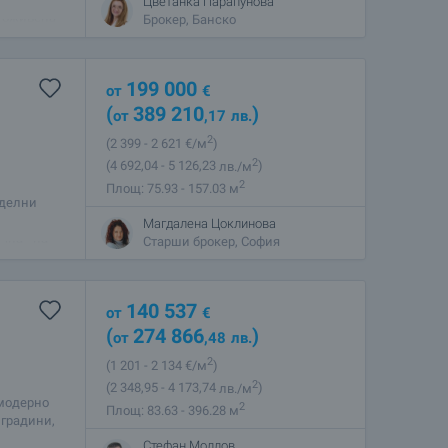
Цветанка Парапунова
м оживена
Брокер, Банско
199 000
от
€
(
389 210
)
от
,17
лв.
2
(2 399
- 2 621
€/м
)
2
(4 692
,04
- 5 126
,23
лв./м
)
2
Площ: 75.93 - 157.03 м
тделни
а,
Магдалена Цоклинова
чна - на
Старши брокер, София
140 537
от
€
(
274 866
)
от
,48
лв.
2
(1 201
- 2 134
€/м
)
2
(2 348
,95
- 4 173
,74
лв./м
)
 модерно
2
Площ: 83.63 - 396.28 м
 градини,
а на
Стефан Моллов