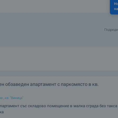
Н
на
Подреди
н обзаведен апартамент с паркомясто в кв.
на
,
кв. "Виница"
партамент със складово помещение в малка сграда без такса
ка