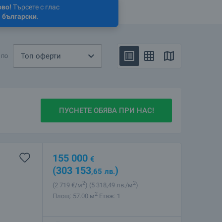
ово!
Търсете с глас
 български
.
Топ оферти
 по
ПУСНЕТЕ ОБЯВА ПРИ НАС!
155 000
€
(303 153
)
,65
лв.
2
2
(2 719
€/м
)
(5 318
,49
лв./м
)
2
Площ: 57.00 м
Етаж: 1