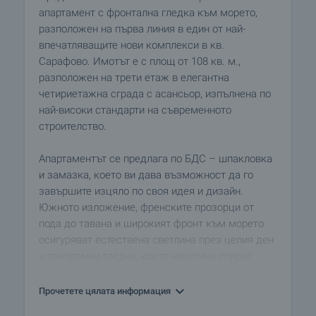
апартамент с фронтална гледка към морето,
разположен на първа линия в един от най-
впечатляващите нови комплекси в кв.
Сарафово. Имотът е с площ от 108 кв. м.,
разположен на трети етаж в елегантна
четириетажна сграда с асансьор, изпълнена по
най-високи стандарти на съвременното
строителство.
Апартаментът се предлага по БДС – шпакловка
и замазка, което ви дава възможност да го
завършите изцяло по своя идея и дизайн.
Южното изложение, френските прозорци от
пода до тавана и широкият фронт към морето
осигуряват естествена светлина през целия ден
и панорамни гледки, които наистина спират
дъха.
Прочетете цялата информация
Комплекс от висок клас – на самия бряг, само