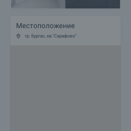
Жилищен кредит
Ние си партнираме с водещите български банки
и можем да ви свържем с техните консултанти
за информация и кандидатстване за кредит.
Местоположение
гр. Бургас, кв."Сарафово"