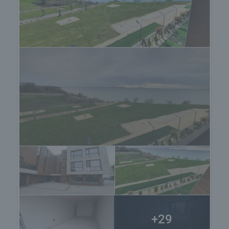
заменена.
Оглед на имота
Можем да организираме оглед на имота спрямо
нашия график и възможностите за достъп до
него. Заявете вашето желание за оглед, като се
свържете с отговорния за офертата брокер по
имейл или телефон.
Резервация на имота
Имотът може да бъде резервиран и свален от
продажба със заплащане на депозит, след
което се прекратява провеждането на огледи с
други купувачи и започва подготовка на
документите за сключване на предварителен и
окончателен договор. Свържете се с отговорния
брокер за подробна информация относно
процедурата на покупка и начините за плащане.
+29