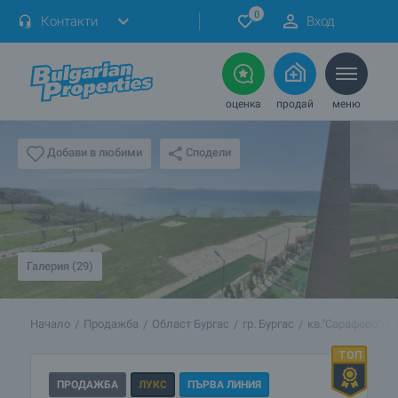
0
Контакти
Вход
оценка
продай
меню
Сподели
Добави в любими
Галерия (29)
Начало
Продажба
Област Бургас
гр. Бургас
кв."Сарафово"
ПРОДАЖБА
ЛУКС
ПЪРВА ЛИНИЯ