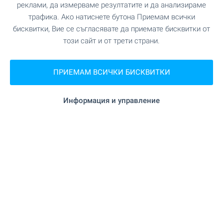
реклами, да измерваме резултатите и да анализираме
ПРИРОДА И ЗАБЕЛЕЖИТЕЛНОСТИ
трафика. Ако натиснете бутона Приемам всички
бисквитки, Вие се съгласявате да приемате бисквитки от
този сайт и от трети страни.
на 727 м. (9 мин.)
Парк
ПРИЕМАМ ВСИЧКИ БИСКВИТКИ
АВТОМОБИЛНИ УСЛУГИ
Информация и управление
на 390 м. (5 мин.)
Паркинг
Изпратете запитване
Тази оферта е невалидна
Моля свържете се с нас, за да ви