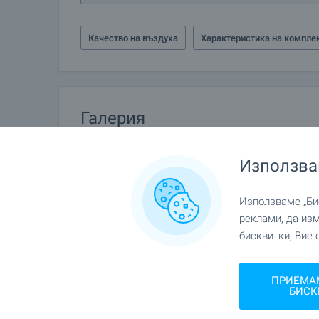
Качество на въздуха
Характеристика на компле
Галерия
Използва
Използваме „Бис
реклами, да из
бисквитки, Вие 
ПРИЕМА
БИСК