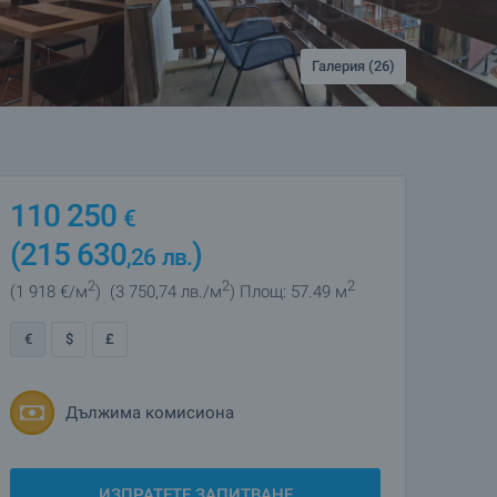
Галерия (26)
110 250
€
(215 630
)
,26
лв.
2
2
2
(1 918
€/м
)
(3 750
,74
лв./м
)
Площ: 57.49 м
€
$
£
Дължима комисиона
ИЗПРАТЕТЕ ЗАПИТВАНЕ