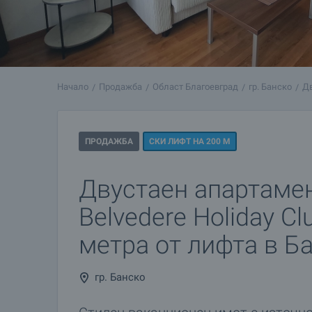
Начало
Продажба
Област Благоевград
гр. Банско
Дв
ПРОДАЖБА
СКИ ЛИФТ НА 200 М
Двустаен апартамен
Belvedere Holiday Cl
метра от лифта в Б
гр. Банско