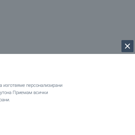
да изготвяме персонализирани
 бутона Приемам всички
рани.