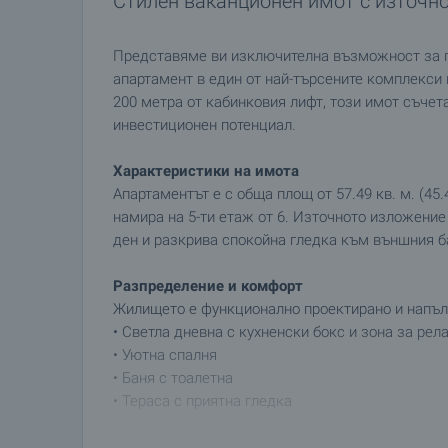
Стилен ваканционен имот с източн
Представяме ви изключителна възможност за п
апартамент в един от най-търсените комплекси в
200 метра от кабинковия лифт, този имот съчет
инвестиционен потенциал.
Характеристики на имота
Апартаментът е с обща площ от 57.49 кв. м. (45.4
намира на 5-ти етаж от 6. Източното изложение
ден и разкрива спокойна гледка към външния б
Разпределение и комфорт
Жилището е функционално проектирано и напълн
• Светла дневна с кухненски бокс и зона за рел
• Уютна спалня
• Баня с тоалетна
• Тераса с приятна гледка
Интериорът е съобразен с нуждите както на собс