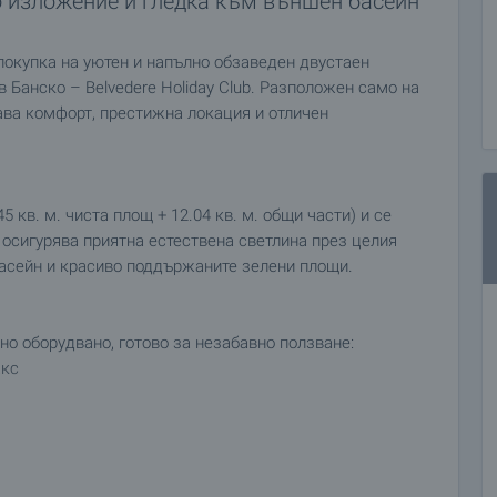
о изложение и гледка към външен басейн
окупка на уютен и напълно обзаведен двустаен
 Банско – Belvedere Holiday Club. Разположен само на
ава комфорт, престижна локация и отличен
5 кв. м. чиста площ + 12.04 кв. м. общи части) и се
 осигурява приятна естествена светлина през целия
асейн и красиво поддържаните зелени площи.
о оборудвано, готово за незабавно ползване:
акс
твеници, така и на гости, което прави имота