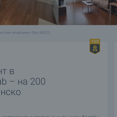
устаен апартамент (Bns 90222)
т в
ub – на 200
анско