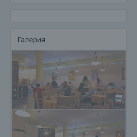
екип от опитни професионалисти, главен готвач
и сервитьори, работещи в елитен 5-звезден
хотелски комплекс на Черноморието. Във
връзка с търсене на максимална оптимизация,
реализиране на висока запълняемост на
заведението, както и постигане на максимална
Галерия
удовлетвореност сред клиентите,
управляващото дружество желае да привлече
доказан професионалист или компания в
сферата на управление и експлоатация
ресторанти и заведения, която да придобие този
ресторантски бизнес и да го експлоатира
успешно и печелившо. Потенциален купувач на
този бизнес би могъл да бъде и чисто финансов
инвеститор, който да придобие бизнеса, след
което да го върне за експлоатация на
управляващото дружество срещу
предварително договорен дългосрочен наем
(вижте по-долу):