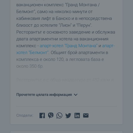
ваканционен комплекс "Гранд Монтана /
Белмонт", само на няколко минути от
кабинковия лифт в Банско и в непосредствена
близост до хотелите "Лион" и "Перун".
Ресторантът е основното заведение и обслужва
двата апартаментни хотела на ваканционния
комплекс -
апарт-хотел "Гранд Монтана"
и
апарт-
хотел "Белмонт"
. Общият брой апартаменти в
комплекса е около 120, а легловата база е
около 350 бр.
Ресторантът е с обща квадратура от 452 кв.м и
разполага с около 100 седящи места. Напълно
оборудван и обзаведен с качествена
Прочетете цялата информация
професионална техника за ресторанти. В
съседство със залите на ресторанта е
конфрентната зала на комплекса, която би
Сподели:
могла да се експолоатира в комбинация с
ресторанта (срещу допълнително заплащане).