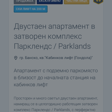
ПРОДАЖБА
ЕКСКЛУЗИВНО
ЧАСТНИ ЛИЦА
СКИ ЛИФТ НА 200 М
Двустаен апартамент в
затворен комплекс
Парклендс / Parklands
гр. Банско, кв."Кабинков лифт (Гондола)"
Апартамент с подземно паркомясто
в близост до началната станция на
кабинков лифт
Просторен и много светъл двустаен апартамент,
намиращ се в целогодишно работещия затворен
комплекс Парклендс / Parklands, с перферктно