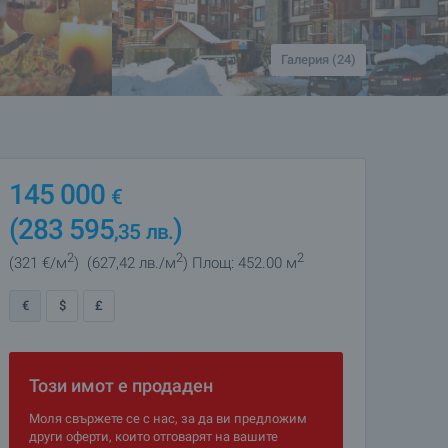
Галерия (24)
145 000
€
(283 595
)
,35
лв.
2
2
2
(321
€/м
)
(627
,42
лв./м
)
Площ: 452.00 м
€
$
£
Този имот е продаден
Моля свържете се с нас, за да ви предложим
други оферти, които отговарят на вашите