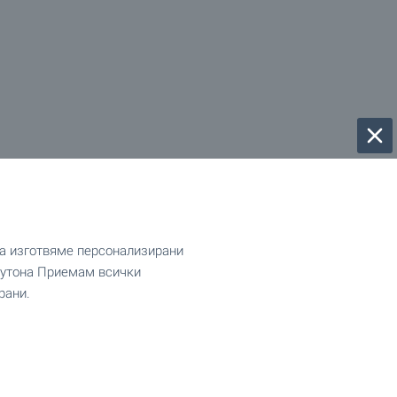
да изготвяме персонализирани
 бутона Приемам всички
рани.