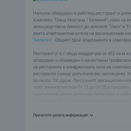
Напълно оборудван и работещ ресторант и цяло
комплекс "Гранд Монтана / Белмонт", само на н
непосредствена близост до хотелите "Лион" и "
двата апартаментни хотела на ваканционния ко
"Белмонт"
. Общият брой апартаменти в комплекса
Ресторантът е с обща квадратура от 452 кв.м и
оборудван и обзаведен с качествена професиона
на ресторанта е конфрентната зала на комплекс
ресторанта (срещу допълнително заплащане). К
за около 100 души. Луксозният ваканционен ком
през зимните месеци 01.12 до 01.05 и предлага
съоръжения, сауни, джакузи, парни бани и каби
лоби бара и др. Можете да рагледате още инфор
хотела на следните две страници:
"Гранд Монтан
Прочетете цялата информация
Управляващата компания е създала сериозна о
работата с туристите. Получен е франчайз от
Pr