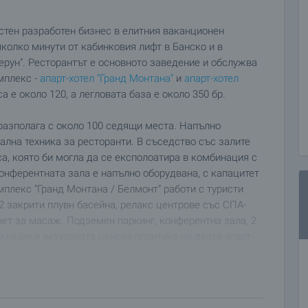
стен разработен бизнес в елитния ваканционен
яколко минути от кабинковия лифт в Банско и в
Перун". Ресторантът е основното заведение и обслужва
мплекс -
апарт-хотел "Гранд Монтана"
и
апарт-хотел
 е около 120, а легловата база е около 350 бр.
 разполага с около 100 седящи места. Напълно
лна техника за ресторанти. В съседство със залите
а, която би могла да се експолоатира в комбинация с
онферентната зала е напълно оборудвана, с капацитет
плекс "Гранд Монтана / Белмонт" работи с туристи
 2 закрити плувн басейна, релакс центрове със СПА-
нет за масаж. Подземен паркинг, конферентна зала, 2
мация и актуалната ценова политика на двата апарт-
а"
и
"Белмонт"
.
рганизация относно управлението на комплекса и
operty Management BG
и комплексът е член на веригата