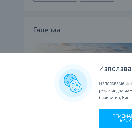
Галерия
Използва
Използваме „Бис
реклами, да из
бисквитки, Вие 
ПРИЕМА
БИСК