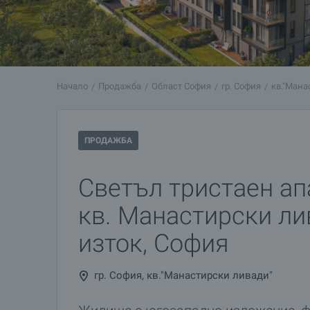
Начало
Продажба
Област София
гр. София
кв."Мана
ПРОДАЖБА
Светъл тристаен ап
кв. Манастирски ли
изток, София
гр. София, кв."Манастирски ливади"