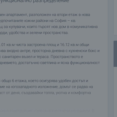
функционално разпределение
ен апартамент, разположен на втори етаж в нова
редпочитаните южни райони на София – кв.
щ за купувачи, които търсят нов дом в комуникативна
арди, удобства и зелени пространства.
.01 кв.м чиста застроена площ и 16.12 кв.м общи
чва входно антре, просторна дневна с кухненски бокс и
с санитарен възел и тераса. Пространството е
едневието, достатъчно светлина и ясна функционалност
с общо 6 етажа, което осигурява удобен достъп и
ие на югозападното изложение, домът се радва на
аст от деня, създавайки топла, уютна и комфортна
онна конструкция и висококачествени материали. В
ienerberger, фасада от композитни материали и