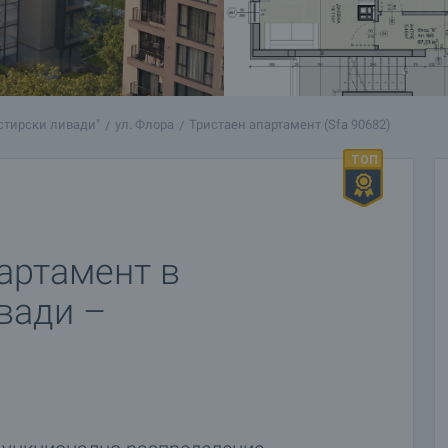
стирски ливади"
ул. Флора
Тристаен апартамент (Sfa 90682)
артамент в
вади –