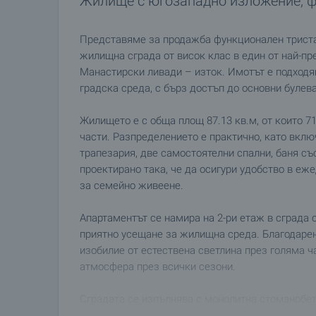
Жилище с югозападно изложение, 
Представяме за продажба функционален триста
жилищна сграда от висок клас в един от най-п
Манастирски ливади – изток. Имотът е подходя
градска среда, с бърз достъп до основни булев
Жилището е с обща площ 87.13 кв.м, от които 71
части. Разпределението е практично, като вклю
трапезария, две самостоятелни спални, баня съ
проектирано така, че да осигури удобство в еж
за семейно живеене.
Апартаментът се намира на 2-ри етаж в сграда 
приятно усещане за жилищна среда. Благодарен
изобилие от естествена светлина през голяма ч
атмосфера през всички сезони.
Сградата се изпълнява с монолитна стоманобет
строителството са заложени австрийски тухли W