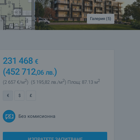
Галерия (5)
231 468
€
(452 712
)
,06
лв.
2
2
2
(2 657
€/м
)
(5 195
,82
лв./м
)
Площ: 87.13 м
€
$
£
Без комисионна
ИЗПРАТЕТЕ ЗАПИТВАНЕ