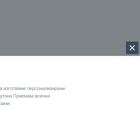
да изготвяме персонализирани
 бутона Приемам всички
рани.