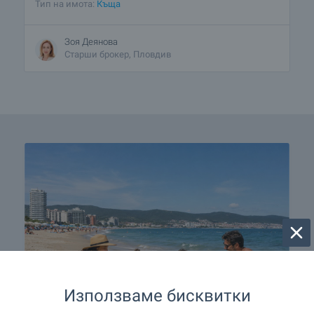
Тип на имота:
Къща
Зоя Деянова
Старши брокер, Пловдив
Използваме бисквитки