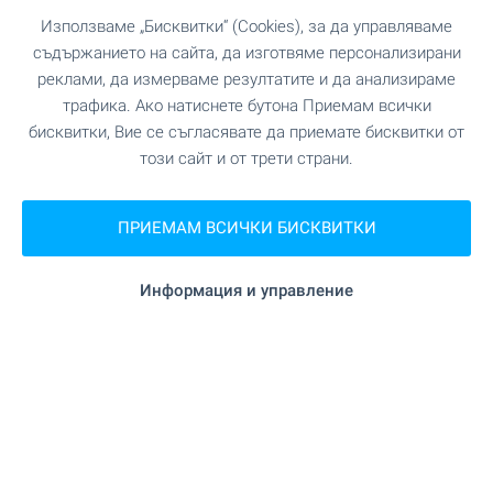
Използваме „Бисквитки“ (Cookies), за да управляваме
☀️ Собствен дом на морето
съдържанието на сайта, да изготвяме персонализирани
за лятото! Изберете сега 👇
реклами, да измерваме резултатите и да анализираме
трафика. Ако натиснете бутона Приемам всички
Наслаждавайте се на незабравими
преживявания в собствен имот край морето в
бисквитки, Вие се съгласявате да приемате бисквитки от
любимия ви български морски курорт! При нас
този сайт и от трети страни.
ще намерите разнообразни предложения за
всеки вкус и бюджет. Осигурете си място за
ПРИЕМАМ ВСИЧКИ БИСКВИТКИ
почивка и отдих още сега! Вижте нашите топ
предложения!
Информация и управление
ВИЖТЕ ОЩЕ