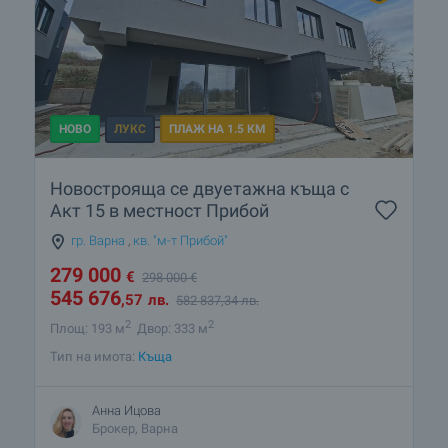
НОВО
ЛУКС
ПЛАЖ НА 1.5 КМ
Новострояща се двуетажна къща с
Aкт 15 в местност Прибой
гр. Варна
,
кв. "м-т Прибой"
279 000
€
298 000
€
545 676
,57
лв.
582 837
,34
лв.
2
2
Площ: 193 м
Двор: 333 м
Тип на имота:
Къща
Анна Ицова
Брокер, Варна