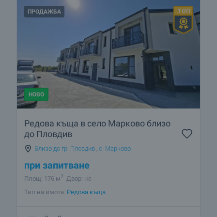
ПРОДАЖБА
НОВО
Редова къща в село Марково близо
до Пловдив
Близо до гр. Пловдив
,
с. Марково
при запитване
2
Площ: 176 м
Двор: не
Тип на имота:
Редова къща