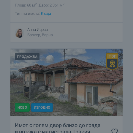
2
2
Площ: 60 м
Двор: 2 361 м
Тип на имота:
Къща
Анна Ицова
Брокер, Варна
ПРОДАЖБА
НОВО
ИЗГОДНО
Имот с голям двор близо до града
и връзка с магистрала Тракия