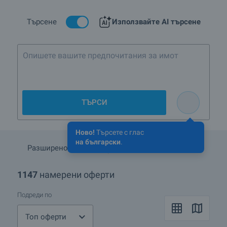
Обикновено площта на къщите е около 120 кв.м. и се състоят
от един или два етажа. Обикновено къщите се предлагат и с
голяма градина (1000 - 4000 кв.м.) или със земя около тях.
Търсене
Използвайте AI търсене
Повечето от къщите, които се предлагат на пазара, се
намират в селски райони.
Опишете вашите предпочит
ТЪРСИ
Ново!
Търсете с глас
на български
.
Разширено търсене
Запази търсенето
1147
намерени оферти
Подреди по
Топ оферти