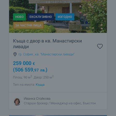
НОВО
ЕКСКЛУЗИВНО
ИЗГОДНО
ЗА ЧАСТНИ ЛИЦА
Къща с двор в кв. Манастирски
ливади
гр. София
,
кв. "Манастирски ливади"
259 000
€
(506 559
)
,97
лв.
2
2
Площ: 90 м
Двор: 250 м
Тип на имота:
Къща
Иванка Стойкова
Старши брокер / Мениджър на офис, Бъкстон