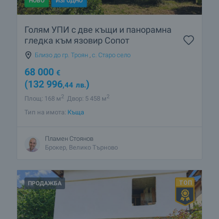
НОВО
ИЗГОДНО
Голям УПИ с две къщи и панорамна
гледка към язовир Сопот
Близо до гр. Троян
,
с. Старо село
68 000
€
(132 996
)
,44
лв.
2
2
Площ: 168 м
Двор: 5 458 м
Тип на имота:
Къща
Пламен Стоянов
Брокер, Велико Търново
ПРОДАЖБА