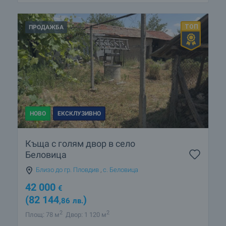
ПРОДАЖБА
НОВО
ЕКСКЛУЗИВНО
Къща с голям двор в село
Беловица
Близо до гр. Пловдив
,
с. Беловица
42 000
€
(82 144
)
,86
лв.
2
2
Площ: 78 м
Двор: 1 120 м