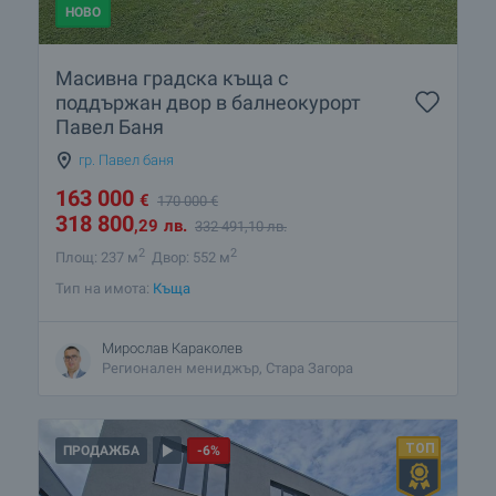
НОВО
Масивна градска къща с
поддържан двор в балнеокурорт
Павел Баня
гр. Павел баня
163 000
€
170 000
€
318 800
,29
лв.
332 491
,10
лв.
2
2
Площ: 237 м
Двор: 552 м
Тип на имота:
Къща
Мирослав Караколев
Регионален мениджър, Стара Загора
ПРОДАЖБА
-6%