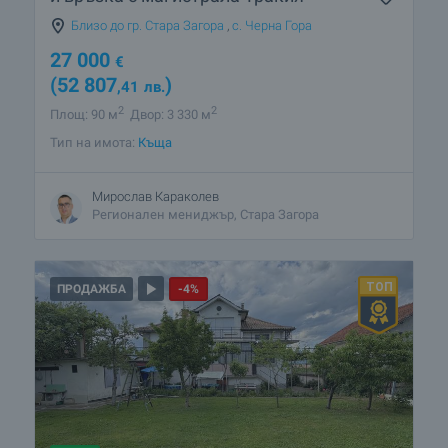
Близо до гр. Стара Загора
,
с. Черна Гора
27 000
€
(52 807
)
,41
лв.
2
2
Площ: 90 м
Двор: 3 330 м
Тип на имота:
Къща
Мирослав Караколев
Регионален мениджър, Стара Загора
ПРОДАЖБА
-4%