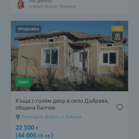
Зоя Деянова
Старши брокер, Пловдив
ПРОДАЖБА
НОВО
Къща с голям двор в село Дъбрава,
община Балчик
Близо до гр. Добрич
,
с. Дъбрава
22 500
€
(44 006
)
,18
лв.