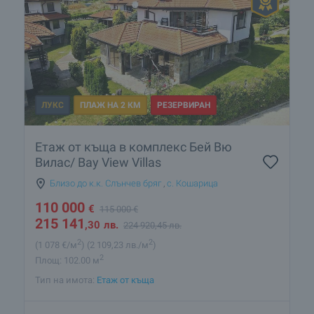
ЛУКС
ПЛАЖ НА 2 КМ
РЕЗЕРВИРАН
Етаж от къща в комплекс Бей Вю
Вилас/ Bay View Villas
Близо до к.к. Слънчев бряг
,
с. Кошарица
110 000
€
115 000
€
215 141
,30
лв.
224 920
,45
лв.
2
2
(1 078
€/м
)
(2 109
,23
лв./м
)
2
Площ: 102.00 м
Тип на имота:
Етаж от къща