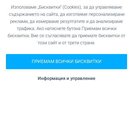
Използваме „Бисквитки“ (Cookies), за да управляваме
съдържанието на сайта, да изготвяме персонализирани
реклами, да измерваме резултатите и да анализираме
трафика. Ако натиснете бутона Приемам всички
бисквитки, Вие се съгласявате да приемате бисквитки от
този сайт и от трети страни.
SKY TOWERS by AMur -
ПРИЕМАМ ВСИЧКИ БИСКВИТКИ
луксозни сгради с инфинити
басейни на покривите
Информация и управление
Проект от най-висок клас, създаден да се
превърне в новата визитна картичка на
модерна София. Извисяващи се над града, две
емблематични сгради комбинират изцяло
остъклени фасади, елегантни линии и
впечатляваща вертикална динамика, които
създават усещането за лекота, величие и