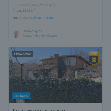
2
2
(2 386
€/м
)
(4 666
,26
лв./м
)
2
Площ: 88.02 м
Тип на имота:
Етаж от къща
Стойчо Бугов
Старши брокер, София
ПРОДАЖБА
ИЗГОДНО
Двуетажна къща с двор в