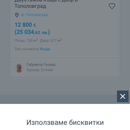
Тополовград
гр. Тополовград
12 800
€
(25 034
)
,62
лв.
2
2
Площ: 120 м
Двор: 677 м
Тип на имота:
Къща
Габриела Гечева
Брокер, Елхово
Използваме бисквитки