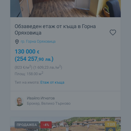
Обзаведен етаж от къща в Горна
Оряховица
гр. Горна Оряховица
130 000
€
(254 257
)
,90
лв.
2
2
(823
€/м
)
(1 609
,23
лв./м
)
2
Площ: 158.00 м
Тип на имота:
Етаж от къща
Ивайло Игнатов
Брокер, Велико Търново
ПРОДАЖБА
-4%