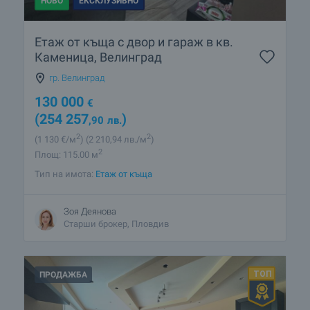
НОВО
ЕКСКЛУЗИВНО
Етаж от къща с двор и гараж в кв.
Каменица, Велинград
гр. Велинград
130 000
€
(254 257
)
,90
лв.
2
2
(1 130
€/м
)
(2 210
,94
лв./м
)
2
Площ: 115.00 м
Тип на имота:
Етаж от къща
Зоя Деянова
Старши брокер, Пловдив
ПРОДАЖБА