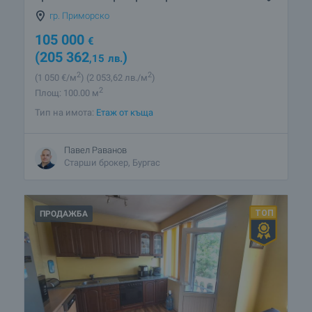
гр. Приморско
105 000
€
(205 362
)
,15
лв.
2
2
(1 050
€/м
)
(2 053
,62
лв./м
)
2
Площ: 100.00 м
Тип на имота:
Етаж от къща
Павел Раванов
Старши брокер, Бургас
ПРОДАЖБА