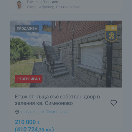
Стилиян Георгиев
Старши брокер, Слънчев бряг
ПРОДАЖБА
РЕЗЕРВИРАН
Етаж от къща със собствен двор в
зеления кв. Симеоново
гр. София
,
кв. "Симеоново"
210 000
€
(410 724
)
,30
лв.