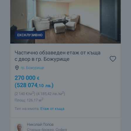
ЕКСКЛУЗИВНО
Частично обзаведен етаж от къща
с двор в гр. Божурище
гр. Божурище
270 000
€
(528 074
)
,10
лв.
2
2
(2 140
€/м
)
(4 185
,42
лв./м
)
2
Площ: 126.17 м
Тип на имота:
Етаж от къща
Николай Попов
Старши брокер, София