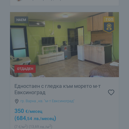
НАЕМ
ОТДАДЕН
Едностаен с гледка към морето м-т
Евксиноград
гр. Варна
,
кв. "м-т Евксиноград"
350
€
/месец
(684
)
,54
лв.
/месец
2
2
(7
€/м
)
(13
,69
лв./м
)