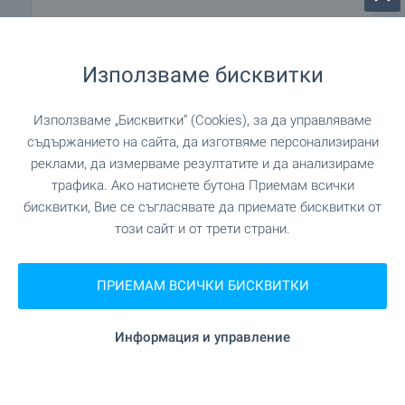
на 266 м. (4 мин.)
Плувен басейн
Използваме бисквитки
на 893 м. (11 мин.)
Спортен терен
Използваме „Бисквитки“ (Cookies), за да управляваме
на 431 м. (6 мин.)
Тенис корт
съдържанието на сайта, да изготвяме персонализирани
реклами, да измерваме резултатите и да анализираме
"Паисий Хилендарски" на 1.2 км. (15
Музей
трафика. Ако натиснете бутона Приемам всички
мин.)
бисквитки, Вие се съгласявате да приемате бисквитки от
този сайт и от трети страни.
"Паисий Хилендарски" на 1.2 км. (15
Музей
мин.)
ПРИЕМАМ ВСИЧКИ БИСКВИТКИ
Информация и управление
ПРИРОДА И ЗАБЕЛЕЖИТЕЛНОСТИ
на 1.1 км. (14 мин.)
Парк