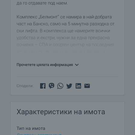
да го отдавате под наем.
Комплекс „Белмонт” се намира в най-добрата
част на Банско, само на 5 минутна разходка от
ски лифта. В комплекса ще намерите всички
удобства и екстри, нужни за една прекрасна
почивка – СПА и спортен център на последния
етаж, рецепция, лоби бар, закрит басейн и
ресторант.
Прочетете цялата информация
Сподели:
Характеристики на имота
Тип на имота