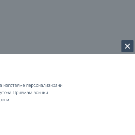
да изготвяме персонализирани
 бутона Приемам всички
рани.