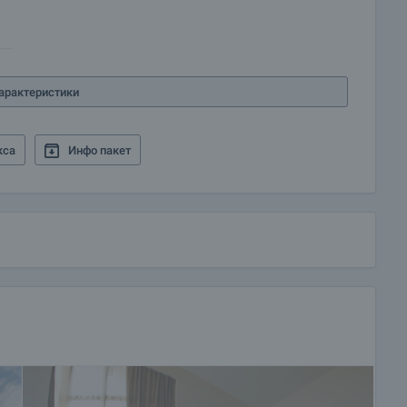
арактеристики
кса
Инфо пакет