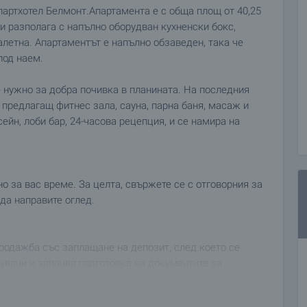
партхотел Белмонт.Апартамента е с обща площ от 40,25
и разполага с напълно оборудван кухненски бокс,
алетна. Апартаментът е напълно обзаведен, така че
под наем.
 нужно за добра почивка в планината. На последния
предлагащ фитнес зала, сауна, парна баня, масаж и
ейн, лоби бар, 24-часова рецепция, и се намира на
 за вас време. За целта, свържете се с отговорния за
да направите оглед.
родажба със заплащане на депозит, след което се
увачи и започва подготовка на документите за
вор. Свържете се с отговорния брокер за този имот
а покупка и начините за плащане.