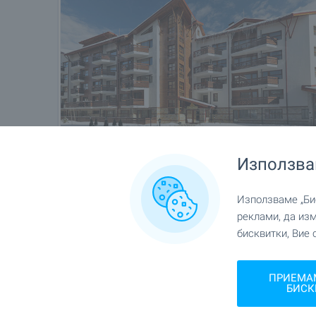
Използва
Използваме „Бис
реклами, да из
бисквитки, Вие 
Местоположение
ПРИЕМА
БИСК
гр. Банско