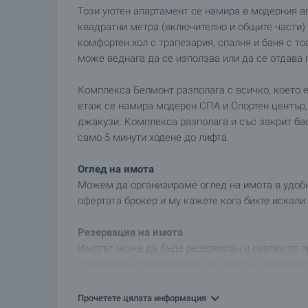
Този уютен апартамент се намира в модерния а
квадратни метра (включително и общите части) 
комфортен хол с трапезария, спалня и баня с то
може веднага да се използва или да се отдава 
Комплекса Белмонт разполага с всичко, което е
етаж се намира модерен СПА и Спортен център, 
джакузи. Комплекса разполага и със закрит бас
само 5 минути ходене до лифта.
Оглед на имота
Можем да организираме оглед на имота в удобно
офертата брокер и му кажете кога бихте искали 
Резервация на имота
Имотът може да бъде резервиран и свален от п
прекратява провеждането на огледи с други куп
сключване на предварителен и окончателен дого
за подробна информация относно процедурата н
Прочетете цялата информация