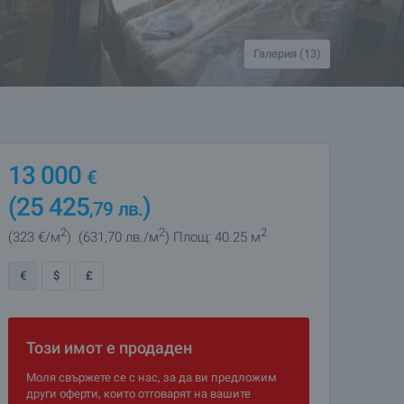
Галерия (13)
13 000
€
(25 425
)
,79
лв.
2
2
2
(323
€/м
)
(631
,70
лв./м
)
Площ: 40.25 м
€
$
£
Този имот е продаден
Моля свържете се с нас, за да ви предложим
други оферти, които отговарят на вашите