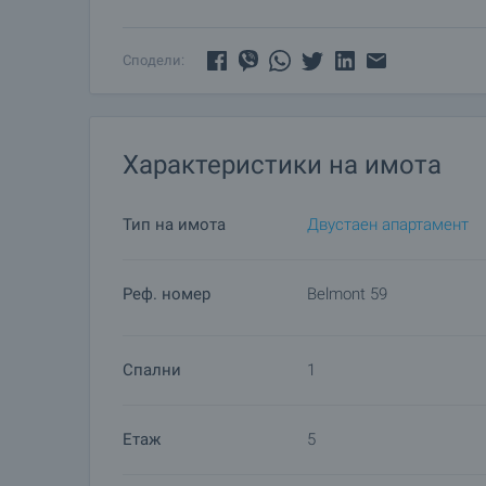
Допълнителни услуги и следпродажбено обс
Ние сме реномирана компания и ще бъдем с вас 
Сподели:
осигурявайки ви допълнителни услуги по ваше 
на новозакупения имот. Услугите, които можем
недвижимо имущество, застраховка живот, мед
ремонтни дейности, обзавеждане, юридически и 
Характеристики на имота
Тип на имота
Двустаен апартамент
Реф. номер
Belmont 59
Спални
1
Етаж
5