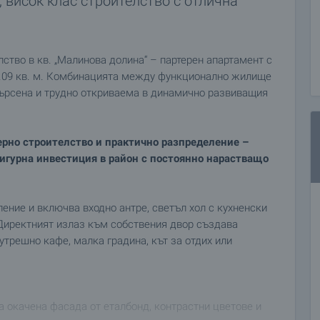
 висок клас строителство с отлична
ство в кв. „Малинова долина“ – партерен апартамент с
 11.09 кв. м. Комбинацията между функционално жилище
търсена и трудно откриваема в динамично развиващия
ерно строителство и практично разпределение –
 сигурна инвестиция в район с постоянно нарастващо
ение и включва входно антре, светъл хол с кухненски
 Директният излаз към собствения двор създава
утрешно кафе, малка градина, кът за отдих или
а окачена фасада от еталбонд, контрастни цветове и