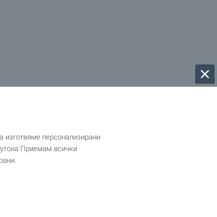
да изготвяме персонализирани
 бутона Приемам всички
рани.