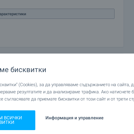
 и можем да ви свържем с техните консултанти за
арактеристики
ме бисквитки
квитки“ (Cookies), за да управляваме съдържанието на сайта, 
мерваме резултатите и да анализираме трафика. Ако натиснете
се съгласявате да приемате бисквитки от този сайт и от трети ст
М ВСИЧКИ
Информация и управление
ВИТКИ