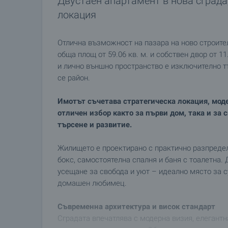
Двустаен апартамент в нова сграда,
локация
Отлична възможност на пазара на ново строител
обща площ от 59.06 кв. м. и собствен двор от
и лично външно пространство е изключително 
се район.
Имотът съчетава стратегическа локация, мод
отличен избор както за първи дом, така и за
търсене и развитие.
Жилището е проектирано с практично разпредел
бокс, самостоятелна спалня и баня с тоалетна.
усещане за свобода и уют – идеално място за с
домашен любимец.
Съвременна архитектура и висок стандарт
Сградата впечатлява с модерна визия, елегантн