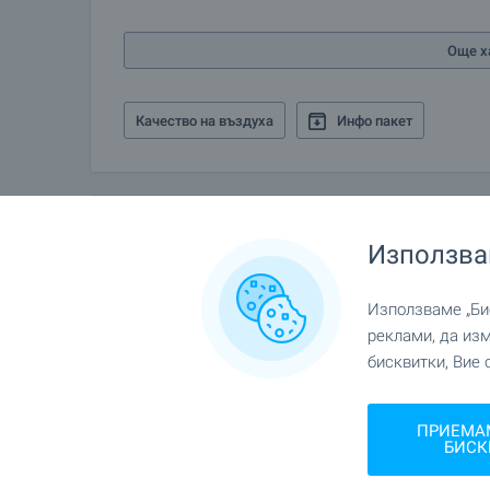
Ние си партнираме с водещите български банки
информация и кандидатстване за кредит.
Още х
Качество на въздуха
Инфо пакет
Галерия
Използва
Използваме „Бис
реклами, да из
бисквитки, Вие 
ПРИЕМА
БИСК