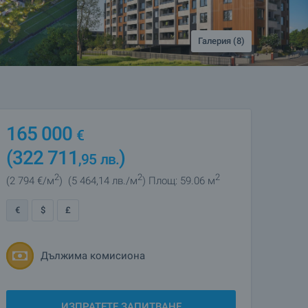
Галерия (8)
165 000
€
(322 711
)
,95
лв.
2
2
2
(2 794
€/м
)
(5 464
,14
лв./м
)
Площ: 59.06 м
€
$
£
Дължима комисиона
ИЗПРАТЕТЕ ЗАПИТВАНЕ