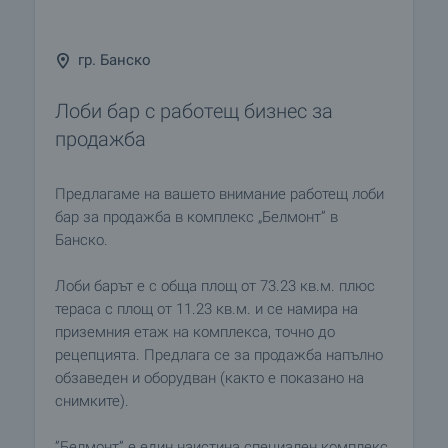
гр. Банско
Лоби бар с работещ бизнес за
продажба
Предлагаме на вашето внимание работещ лоби
бар за продажба в комплекс „Белмонт” в
Банско.
Лоби барът е с обща площ от 73.23 кв.м. плюс
тераса с площ от 11.23 кв.м. и се намира на
приземния етаж на комплекса, точно до
рецепцията. Предлага се за продажба напълно
обзаведен и оборудван (както е показано на
снимките).
”Белмонт” е един наистина специален комплекс,