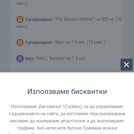
мин.)
"The Bansko Market" на 825 м. (10
Супермаркет
мин.)
"Aldo" на 1.0 км. (13 мин.)
Супермаркет
"MALL Bansko" на 1.2 км.
Мол
УСЛУГИ
Използваме бисквитки
на 947 м. (12 мин.)
Аптека
Използваме „Бисквитки“ (Cookies), за да управляваме
съдържанието на сайта, да изготвяме персонализирани
реклами, да измерваме резултатите и да анализираме
ЗАВЕДЕНИЯ
трафика. Ако натиснете бутона Приемам всички