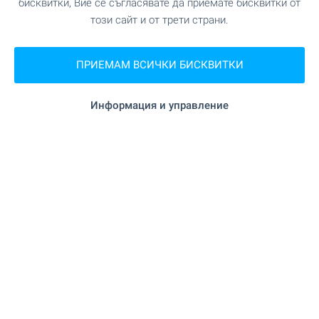
бисквитки, Вие се съгласявате да приемате бисквитки от
този сайт и от трети страни.
на 572 м. (7 мин.)
Ресторант
"Outback Steakhouse" на 593 м. (8
Ресторант
ПРИЕМАМ ВСИЧКИ БИСКВИТКИ
мин.)
Информация и управление
"Райна" на 766 м. (10 мин.)
Кафене
на 880 м. (11 мин.)
Бар
на 1.1 км. (14 мин.)
Нощен клуб
"Pirin Palace" на 987 м. (12 мин.)
Казино
СПОРТ И СВОБОДНО ВРЕМЕ