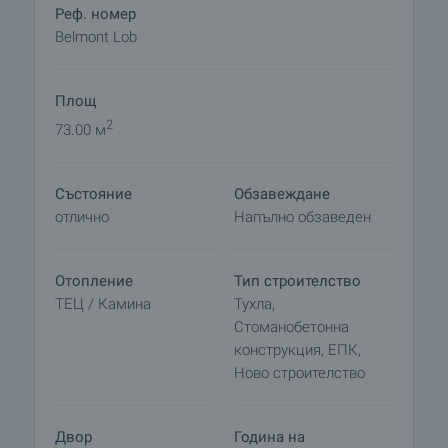
• Денонощна рецепция и услуги
Реф. номер
• Закрит отопляем басейн
Belmont Lob
• Лоби зона
• Лоби бар
Площ
• Мини маркет
• Сауна, джакузи, парна баня, масаж, фитнес
2
73.00 м
зала
• Wi-Fi интернет в целия комплекс
Състояние
Обзавеждане
• Централно отопление
отлично
Напълно обзаведен
Отопление
Тип строителство
ТЕЦ / Камина
Тухла,
Стоманобетонна
конструкция, ЕПК,
Ново строителство
Двор
Година на