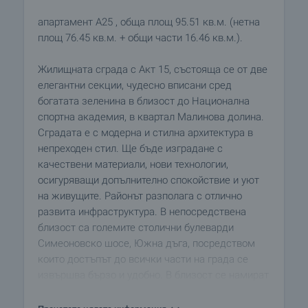
апартамент A25 , обща площ 95.51 кв.м. (нетна
площ 76.45 кв.м. + общи части 16.46 кв.м.).
Жилищната сграда с Акт 15, състояща се от две
елегантни секции, чудесно вписани сред
богатата зеленина в близост до Национална
спортна академия, в квартал Малинова долина.
Сградата е с модерна и стилна архитектура в
непреходен стил. Ще бъде изградане с
качествени материали, нови технологии,
осигуряващи допълнително спокойствие и уют
на живущите. Районът разполага с отлично
развита инфраструктура. В непосредствена
близост са големите столични булеварди
Симеоновско шосе, Южна дъга, посредством
които достъпът до всички части на града се
извършва бързо и удобно. В близост се намират
редица удобства, търговски вериги, училища и
детски градини, здравни заведения, ресторанти