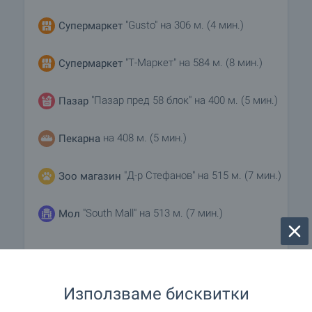
"Gusto" на 306 м. (4 мин.)
Супермаркет
"Т-Маркет" на 584 м. (8 мин.)
Супермаркет
"Пазар пред 58 блок" на 400 м. (5 мин.)
Пазар
на 408 м. (5 мин.)
Пекарна
"Д-р Стефанов" на 515 м. (7 мин.)
Зоо магазин
"South Mall" на 513 м. (7 мин.)
Мол
УСЛУГИ
Използваме бисквитки
"Пощенска банка" на 745 м. (9 мин.)