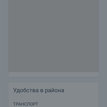
парк Витоша.
• Университети, магазини, здравни заведения в
удобна близост,
Защо да купите имот в сградата?
• Налични двустайни и тристайни апартаменти с
функционално разпределена жилищна площ.
• Отлични жилища за инвестиция и последващо
отдаване под наем.
• Предпочитана локация в квартал с отлична
инфраструктура.
• Лесен достъп до бул. Симеоновско шосе и
Околовръстен път за бърз достъп до всички
квартали на София.
• Удобен достъп до централните удобства както
с автомобил, така и с градски транспорт
Удобства в района
Оглед на имота
Можем да организираме оглед на имота в
ТРАНСПОРТ