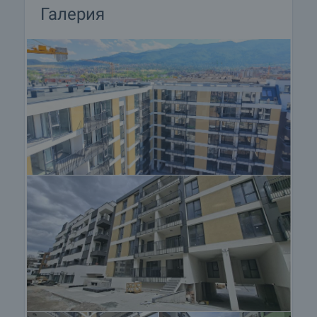
• Облицовки общи части – Гранит
Галерия
• Дограма – ПВЦ 5 камерна Алупласт немски
профил, 70 мм.
• Водопровод – Пайплайф България
• Канал – Пайплайф България
• Кабели – Ел Кабел
• Електро табла –производител фирма Метикс
със апаратура АББ
• Асансьори – ORONA ,Испания
• Външни настилки тип – Semmelrock
• Поливни системи тип – Hunter Industries Inc
В сутерен и партер допълнително могат да се
закупят:
• Паркоместа по 33 000€/64,542.39 лв
• Гаражи - по 40 000€/ 78,233.2 лв
Квартал Малинова долина разполага с
търговски центрове, офиси в сферата на