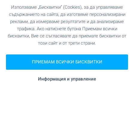
Банка
Използваме „Бисквитки“ (Cookies), за да управляваме
съдържанието на сайта, да изготвяме персонализирани
"Банка ДСК" на 1.1 км. (13 мин.)
Банка
реклами, да измерваме резултатите и да анализираме
трафика. Ако натиснете бутона Приемам всички
"Vista" на 129 м. (2 мин.)
Аптека
бисквитки, Вие се съгласявате да приемате бисквитки от
този сайт и от трети страни.
"София Малинова долина" на 572
Поща/Куриер
м. (7 мин.)
ПРИЕМАМ ВСИЧКИ БИСКВИТКИ
"Pigeon Express" на 610 м. (8
Поща/Куриер
мин.)
Информация и управление
"The Monopoly" на 39 м. (1
Фризьорски салон
мин.)
"Dista" на 610 м. (8 мин.)
Химическо чистене
"LACQ" на 39 м. (1 мин.)
Салон за красота