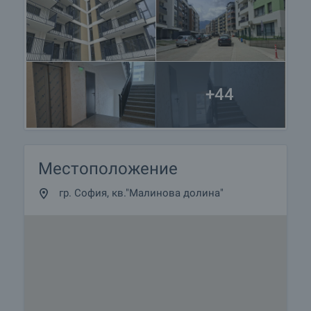
услугите и комуникациите, спирки на градски
транспорт и училища, а достъпът до важни
точки на столицата се извършва лесно и
удобно. Близостта до бул. „Симеоновско шосе“
дава възможност за лесно и бързо
придвижване както с личен, така и с градски
+44
транспорт, но заедно с това имотът е
достатъчно отдалечен от булеварда, за да
осигурява тишина и спокойствие на живущите.
Районът предлага множество търговски обекти,
които биха задоволили всеки вкус, а
Местоположение
непосредствената близост до жк „Студентски
град“ и възможностите му правят локацията
гр. София, кв."Малинова долина"
още по-желана.
Предимства на района:
• Спокоен район в полите на Витоша, на тиха и
спокойна улица.
• Преобладаваща зеленина в близост до НСА.
• Близост до главни пътни артерии и природен