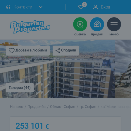
0
Контакти
Вход
оценка
продай
меню
Сподели
Добави в любими
Галерия (44)
Начало
Продажба
Област София
гр. София
кв."Малинова до
253 101
€