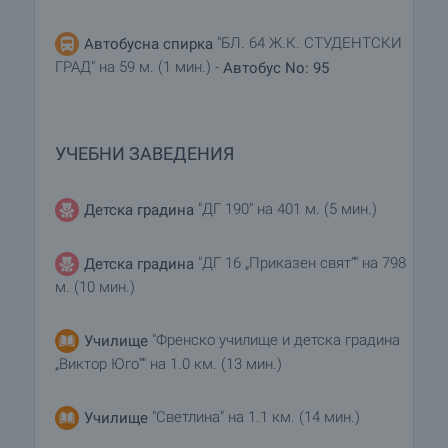
удобно за вас време. За целта, свържете се с
отговорния за офертата брокер и му кажете
"БЛ. 64 Ж.К. СТУДЕНТСКИ
Автобусна спирка
кога бихте искали да направите оглед.
ГРАД" на 59 м. (1 мин.) -
Автобус No: 95
Резервация на имота
Имотът може да бъде резервиран и свален от
продажба със заплащане на депозит, след
УЧЕБНИ ЗАВЕДЕНИЯ
което се прекратява провеждането на огледи с
други купувачи и започва подготовка на
документите за сключване на предварителен и
"ДГ 190" на 401 м. (5 мин.)
Детска градина
окончателен договор. Свържете се с отговорния
брокер за този имот за подробна информация
"ДГ 16 „Приказен свят“" на 798
Детска градина
относно процедурата на покупка и начините за
м. (10 мин.)
плащане.
"Френско училище и детска градина
Училище
Допълнителни услуги и следпродажбено
„Виктор Юго“" на 1.0 км. (13 мин.)
обслужване
Ние сме реномирана компания и ще бъдем с
вас не само по време на покупката, но и след
"Светлина" на 1.1 км. (14 мин.)
Училище
това, осигурявайки ви допълнителни услуги по