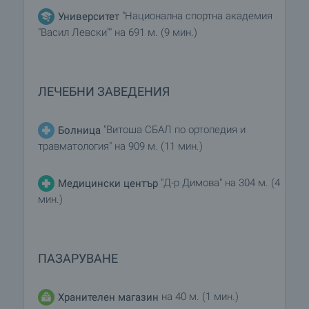
ваше изискване с цел пълноценно и
"Национална спортна академия
Университет
безпроблемно ползване на новозакупения имот.
"Васил Левски"" на 691 м. (9 мин.)
Услугите, които можем да предложим,
включват застраховка на движимо и
недвижимо имущество, застраховка живот,
медицинско и автомобилно застраховане,
ЛЕЧЕБНИ ЗАВЕДЕНИЯ
строителни и ремонтни дейности, обзавеждане,
юридически и счетоводни услуги и др.
"Витоша СБАЛ по ортопедия и
Болница
травматология" на 909 м. (11 мин.)
"Д-р Димова" на 304 м. (4
Медицински център
мин.)
ПАЗАРУВАНЕ
на 40 м. (1 мин.)
Хранителен магазин