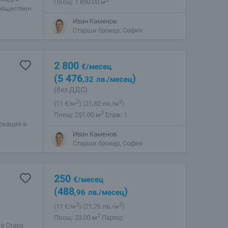
Площ: 1 850.00 м
 обществен
т София и е
Иван Каменов
Старши брокер, София
2 800
€
/месец
(5 476
)
,32
лв.
/месец
(без ДДС)
2
2
(11
€/м
)
(21
,82
лв./м
)
2
Площ: 251.00 м
Етаж: 1
окация в
рки на
Иван Каменов
 ул. Княз
Старши брокер, София
250
€
/месец
(488
)
,96
лв.
/месец
2
2
(11
€/м
)
(21
,26
лв./м
)
2
Площ: 23.00 м
Партер
а Стара