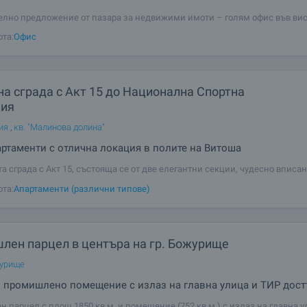
лно предложение от пазара за недвижими имоти – голям офис във вис
нтър с топ локация до метро станция и възловия бул. Цариградско шосе
ота:
Офис
та на столицата и Околовръстен път. Офисът е ситуиран на кота +14,90 м,
454.50
а сграда с Акт 15 до Национална Спортна
ия
ия
,
кв. "Малинова долина"
ртаменти с отлична локация в полите на Витоша
 сграда с Акт 15, състояща се от две елегантни секции, чудесно вписа
зеленина в близост до Национална спортна академия, в квартал Малино
ота:
Апартаменти (различни типове)
 с модерна и стилна архитектура в непреходен стил. Ще бъде изградане
и материали, нови
лен парцел в центъра на гр. Божурище
журище
 промишлено помещение с излаз на главна улица и ТИР дост
 парцел с площ 1850 кв.м. и помещение (752 кв.м.) с излаз на главна у