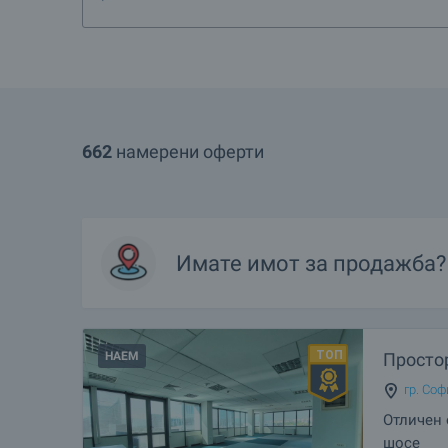
662
намерени оферти
Имате имот за продажба?
НАЕМ
Просто
гр. Соф
Отличен 
шосе