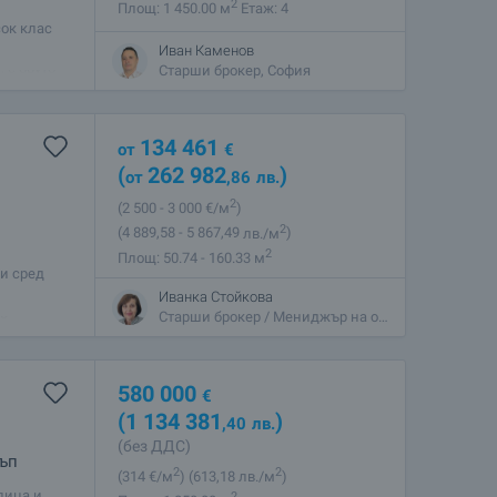
2
Площ: 1 450.00 м
Етаж: 4
ок клас
 за връзка
Иван Каменов
 с бруто
Старши брокер, София
134 461
от
€
(
262 982
)
от
,86
лв.
2
(2 500
- 3 000
€/м
)
2
(4 889
,58
- 5 867
,49
лв./м
)
2
Площ: 50.74 - 160.33 м
ни сред
ва долина.
Иванка Стойкова
 с
Старши брокер / Мениджър на офис, Бъкстон
580 000
€
(1 134 381
)
,40
лв.
(без ДДС)
ъп
2
2
(314
€/м
)
(613
,18
лв./м
)
лица и
2