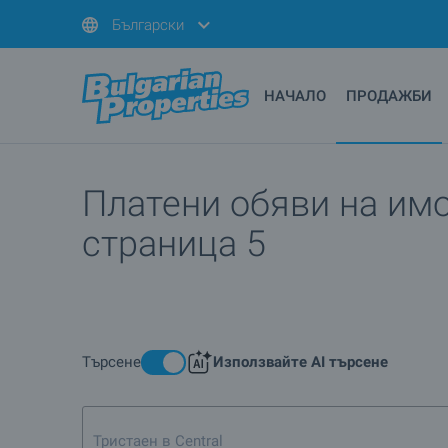
Български
НАЧАЛО
ПРОДАЖБИ
Платени обяви на имо
страница 5
Търсене
Използвайте AI търсене
Тристаен в Central Park, София до 5-ти етаж