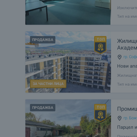
Изключите
бизнес це
Тип на им
с удобства
площ от 1 
ПРОДАЖБА
Жилищн
Академ
гр. Соф
Нови апа
Жилищната
богатата 
ЗА ЧАСТНИ ЛИЦА
Тип на им
Сградата е
качествен
ПРОДАЖБА
Промиш
гр. Бо
Парцел и
Промишлен