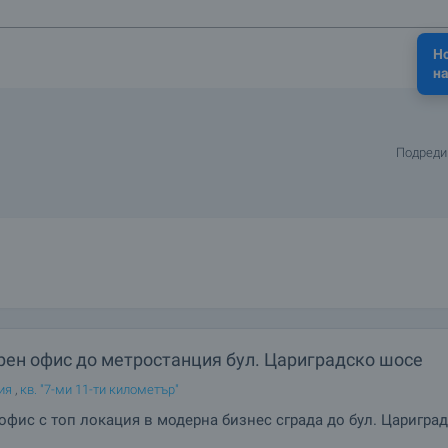
Н
на
Подреди
рен офис до метростанция бул. Цариградско шосе
ия
,
кв. "7-ми 11-ти километър"
офис с топ локация в модерна бизнес сграда до бул. Царигра