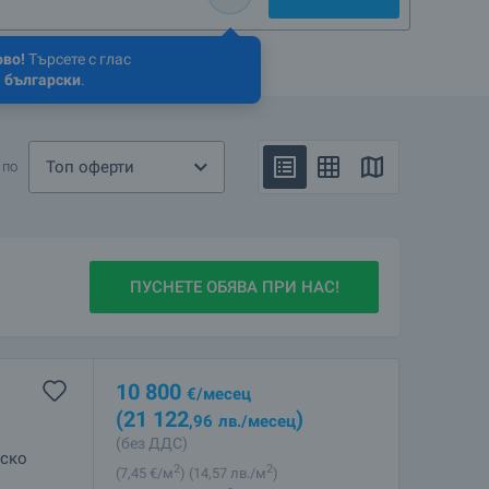
ово!
Търсете с глас
 български
.
Топ оферти
 по
ПУСНЕТЕ ОБЯВА ПРИ НАС!
10 800
€
/месец
(21 122
)
,96
лв.
/месец
(без ДДС)
дско
2
2
(7
,45
€/м
)
(14
,57
лв./м
)