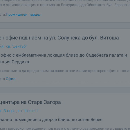
п с отлична локация в центъра на Божурище, до Общината, бул. Европа,
онна база, ресторанти и магазини. Градът се намира на 13 км западно о
ота:
Промишлен парцел
толична
н офис под наем на ул. Солунска до бул. Витоша
ия
,
кв. "Център"
офис с емблематична локация близо до Съдебната палата и
анция Сердика
волствието да представим на вашето внимание просторен офис с топ л
 столицата на ул. Солунска, близо до бул. Витоша, Съдебна палата, спи
ота:
Офис
градски транспорт, включително метростанция Сердика, до ул. Цар Асен,
площад
центъра на Стара Загора
ра Загора
,
кв. "Център"
ално помещение с дворче близо до хотел Верея
ме търговско помещение под наем с отлично разположение в сърцето н