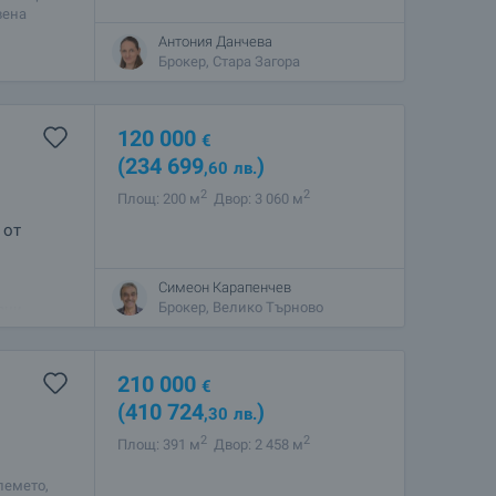
вена
едения и
Антония Данчева
Брокер, Стара Загора
120 000
€
(234 699
)
,60
лв.
2
2
Площ: 200 м
Двор: 3 060 м
 от
Симеон Карапенчев
рма със
Брокер, Велико Търново
ирни
ъната
210 000
€
(410 724
)
,30
лв.
2
2
Площ: 391 м
Двор: 2 458 м
лемето,