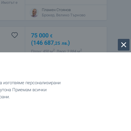
. Имотът е
 със
Пламен Стоянов
Брокер, Велико Търново
75 000
€
(146 687
)
,25
лв.
2
2
Площ: 450 м
Двор: 2 884 м
азположен
ктеристики
). • 16
Мирослав Дяков
Регионален мениджър, Шумен
да изготвяме персонализирани
 бутона Приемам всички
рани.
созни сгради с инфинити