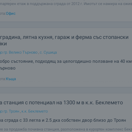
 партерен етаж в поддържана сграда от 2012 г. Имотът се намира на ожи
 улица, в близост до административни структури, банки, магазини, зав
ота:
Офис
 градски
градина, лятна кухня, гараж и ферма със стопански
йки
до гр. Велико Търново
,
с. Сушица
обро състояние, подходящ за целогодишно ползване на 40 км
Търново
волствието да представим за продажба двуетажна къща и семейна фе
ота:
Къща
 постройки в живописна и чиста местност в края на голямо село с обш
 40 км от Велико Търново. Масивната и здрава къща е на две нива (разг
 площ 200 кв.м) и
 станция с потенциал на 1300 м в к.к. Беклемето
о гр. Троян
,
к.к. Беклемето
а сграда с 33 легла и 2.5 дка собствен двор близо до Троян
е за продажба почивна станция, разположена в курортен комплекс Бек