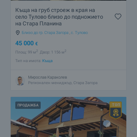
Къща на груб строеж в края на
село Тулово близо до подножието
на Стара Планина
Близо до гр. Стара Загора
,
с. Тулово
45 000
€
2
2
Площ: 99 м
Двор: 1 156 м
Тип на имота:
Къща
Мирослав Караколев
Регионален мениджър, Стара Загора
ПРОДАЖБА