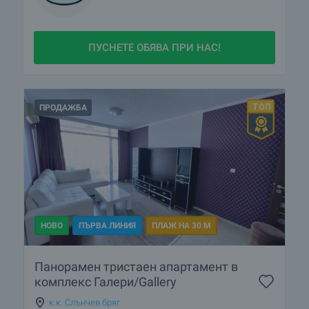
ПУСНЕТЕ ОБЯВА ПРИ НАС!
ПРОДАЖБА
НОВО
ПЪРВА ЛИНИЯ
ПЛАЖ НА 30 М
Панорамен тристаен апартамент в
комплекс Галери/Gallery
к.к. Слънчев бряг