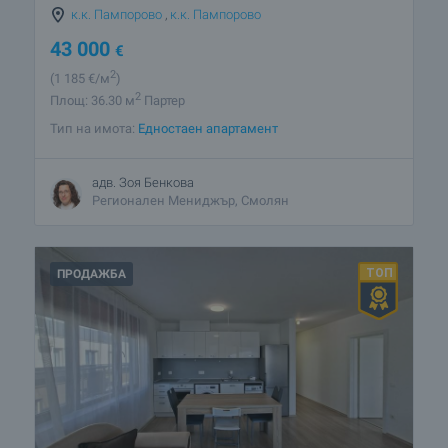
к.к. Пампорово
,
к.к. Пампорово
43 000
€
2
(1 185
€/м
)
2
Площ: 36.30 м
Партер
Тип на имота:
Едностаен апартамент
адв. Зоя Бенкова
Регионален Мениджър, Смолян
ПРОДАЖБА