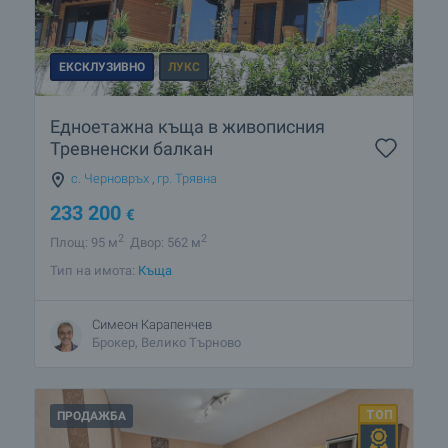
ЕКСКЛУЗИВНО
ЛУКС
Едноетажна къща в живописния
Тревненски балкан
с. Черновръх
,
гр. Трявна
233 200
€
2
2
Площ: 95 м
Двор: 562 м
Тип на имота:
Къща
Симеон Карапенчев
Брокер, Велико Търново
ПРОДАЖБА