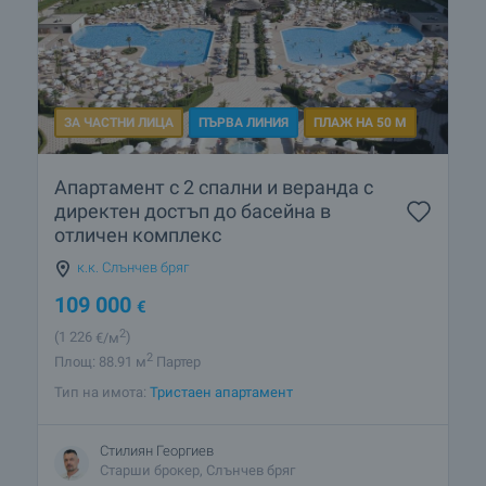
ЗА ЧАСТНИ ЛИЦА
ПЪРВА ЛИНИЯ
ПЛАЖ НА 50 М
Апартамент с 2 спални и веранда с
директен достъп до басейна в
отличен комплекс
к.к. Слънчев бряг
109 000
€
2
(1 226
€/м
)
2
Площ: 88.91 м
Партер
Тип на имота:
Тристаен апартамент
Стилиян Георгиев
Старши брокер, Слънчев бряг