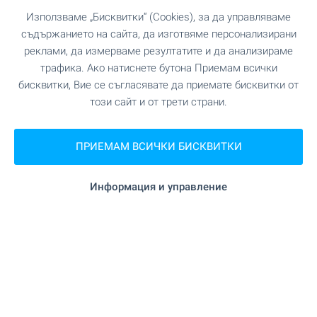
Купете къща на село за уикенди, ваканции или
Използваме „Бисквитки“ (Cookies), за да управляваме
за постоянно живеене! Собствен двор и място
съдържанието на сайта, да изготвяме персонализирани
далече от шума на големия град. Да се
реклами, да измерваме резултатите и да анализираме
насладим на даденостите на българските села!
трафика. Ако натиснете бутона Приемам всички
Вижте нашите страхотни оферти за селски
къщи в цялата страна.
бисквитки, Вие се съгласявате да приемате бисквитки от
този сайт и от трети страни.
Време е за по-спокоен живот и завръщане към
природата!
ПРИЕМАМ ВСИЧКИ БИСКВИТКИ
ВИЖТЕ ОЩЕ
Информация и управление
ПРОДАЖБА