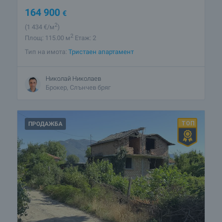
164 900
€
2
(1 434
€/м
)
2
Площ: 115.00 м
Етаж: 2
Тип на имота:
Тристаен апартамент
Николай Николаев
Брокер, Слънчев бряг
ПРОДАЖБА