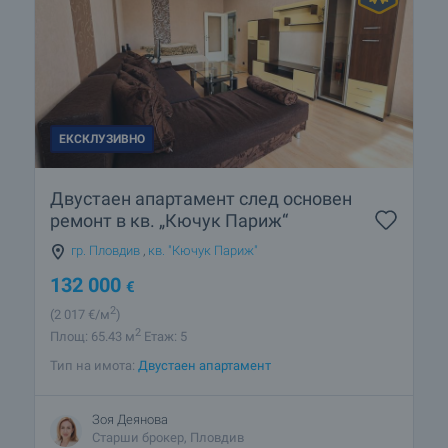
ЕКСКЛУЗИВНО
Двустаен апартамент след основен
ремонт в кв. „Кючук Париж“
гр. Пловдив
,
кв. "Кючук Париж"
132 000
€
2
(2 017
€/м
)
2
Площ: 65.43 м
Етаж: 5
Тип на имота:
Двустаен апартамент
Зоя Деянова
Старши брокер, Пловдив