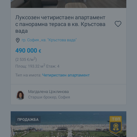
Луксозен четиристаен апартамент
с панорамна тераса в кв. Кръстова
вада
гр. София
,
кв. "Кръстова вада"
490 000
€
2
(2 535
€/м
)
2
Площ: 193.32 м
Етаж: 4
Тип на имота:
Четиристаен апартамент
Магдалена Цоклинова
Старши брокер, София
ПРОДАЖБА