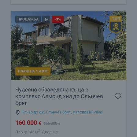
ПРОДАЖБА
-3%
ПЛАЖ НА 1.4 КМ
Чудесно обзаведена къща в
комплекс Алмонд хил до Слънчев
Бряг
Близо до к.к. Слънчев бряг
,
Almond Hill Villas
160 000
€
165 000
€
2
Площ: 143 м
Двор: не