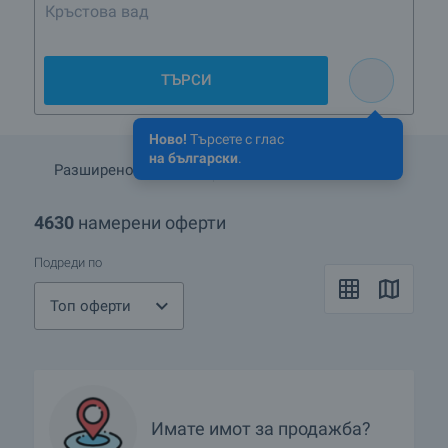
Кръстова вада, до 400 000 евро
ТЪРСИ
Ново!
Търсете с глас
на български
.
Разширено търсене
Запази търсенето
4630
намерени оферти
Подреди по
Топ оферти
Имате имот за продажба?