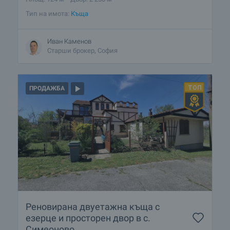
Тип на имота:
Къща
Иван Каменов
Старши брокер, София
ПРОДАЖБА
Реновирана двуетажна къща с
езерце и просторен двор в с.
Симеоново