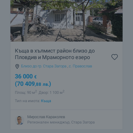
Къща в хълмист район близо до
Пловдив и Мраморното езеро
Близо до гр. Стара Загора
,
с. Православ
36 000
€
(70 409
)
,88
лв.
2
2
Площ: 90 м
Двор: 1 100 м
Тип на имота:
Къща
Мирослав Караколев
Регионален мениджър, Стара Загора