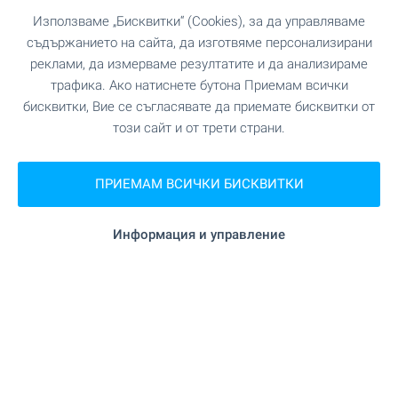
OKOL Lake Park ви очаква с
Използваме „Бисквитки“ (Cookies), за да управляваме
налични апартаменти край
съдържанието на сайта, да изготвяме персонализирани
язовир Искър!
реклами, да измерваме резултатите и да анализираме
трафика. Ако натиснете бутона Приемам всички
Възползвайте се от възможността да
бисквитки, Вие се съгласявате да приемате бисквитки от
придобиете собствен апартамент в нова
този сайт и от трети страни.
курортна среда край язовир Искър – за лично
ползване или отдаване чрез професионална
рентал програма. Завършени по „Премиум
ПРИЕМАМ ВСИЧКИ БИСКВИТКИ
Стандарт“ апартаменти с включено
паркомясто в цената, в среда с 5-звезден
Информация и управление
Pullman хотел, голф игрище, СПА и множество
услуги.
ВИЖТЕ ОЩЕ