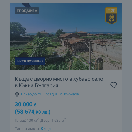
ПРОДАЖБА
ЕКСКЛУЗИВНО
Къща с дворно място в хубаво село
в Южна България
Близо до гр. Пловдив
,
с. Кърнаре
30 000
€
(58 674
)
,90
лв.
2
2
Площ: 100 м
Двор: 1 625 м
Тип на имота:
Къща