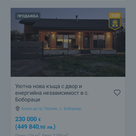
ПРОДАЖБА
Уютна нова къща с двор и
енергийна независимост в с.
Бобораци
Близо до гр. Перник
,
с. Бобораци
230 000
€
(449 840
)
,90
лв.
2
2
Площ: 124 м
Двор: 2 250 м