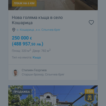
ПЛАЖ НА 6 КМ
Нова голяма къща в село
Кошарица
с. Кошарица
,
к.к. Слънчев бряг
250 000
€
(488 957
)
,50
лв.
2
2
Площ: 320 м
Двор: 782 м
Тип на имота:
Къща
Стилиян Георгиев
Старши брокер, Слънчев бряг
ПРОДАЖБА