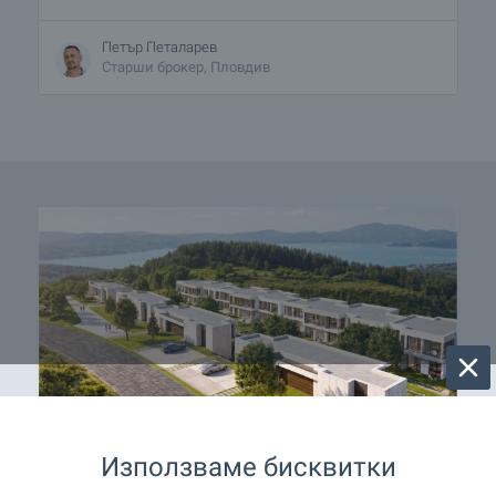
Петър Петаларев
Старши брокер, Пловдив
Използваме бисквитки