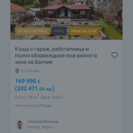
ЗА ЧАСТНИ ЛИЦА
ЛУКС
ПЛАЖ НА 2 КМ
Къща с гараж, работилница и
пълно обзавеждане във вилната
зона на Балчик
гр. Балчик
169 990
€
(332 471
)
,54
лв.
2
2
Площ: 156 м
Двор: 600 м
Тип на имота:
Къща
Николай Витанов
Брокер, Варна