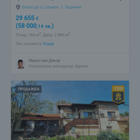
Близо до гр. Шумен
,
с. Беджене
29 655
€
(58 000
)
,14
лв.
2
2
Площ: 160 м
Двор: 2 880 м
Тип на имота:
Къща
Мирослав Дяков
Регионален мениджър, Шумен
ПРОДАЖБА