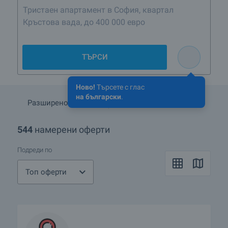
Тристаен апартамент в София, квартал
Кръстова вада, до 400 000 евро
ТЪРСИ
Ново!
Търсете с глас
на български
.
Разширено търсене
Запази търсенето
544
намерени оферти
Подреди по
Топ оферти