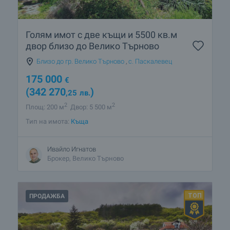
Голям имот с две къщи и 5500 кв.м
двор близо до Велико Търново
Близо до гр. Велико Търново
,
с. Паскалевец
175 000
€
(342 270
)
,25
лв.
2
2
Площ: 200 м
Двор: 5 500 м
Тип на имота:
Къща
Ивайло Игнатов
Брокер, Велико Търново
ПРОДАЖБА