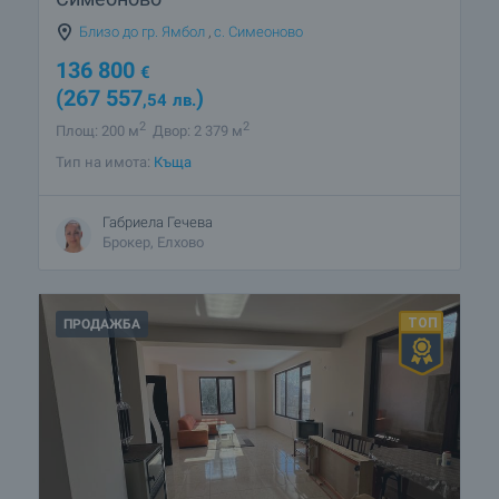
Близо до гр. Ямбол
,
с. Симеоново
136 800
€
(267 557
)
,54
лв.
2
2
Площ: 200 м
Двор: 2 379 м
Тип на имота:
Къща
Габриела Гечева
Брокер, Елхово
ПРОДАЖБА