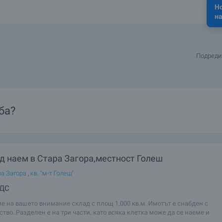
Н
на
Подреди
ба?
д наем в Стара Загора,местност Голеш
ра Загора
,
кв. "м-т Голеш"
ДДС
е на вашето внимание склад с площ 1,000 кв.м. Имотът е снабден с
тво. Разделен е на три части, като всяка клетка може да се наеме и
елно. Намира се в квартал Голеш. Оглед на имота Можем да организира