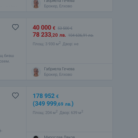
Габриела Гечева
се намира
Брокер, Елхово
40 000
€
53 500
€
78 233
,20
лв.
104 636
,91
лв.
2
Площ: 3 930 м
Двор: не
ащ бивш
озем.
панели – с
Габриела Гечева
Брокер, Елхово
178 952
€
(349 999
)
,69
лв.
2
2
Площ: 204 м
Двор: 639 м
й-
шковете“, в
Мирослав Дяков