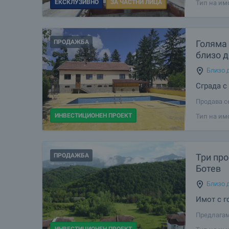
ЕКСКЛУЗИВНО
ЗА ЧАСТНИ ЛИЦА
Тип на им
близост д
и удобна 
ПРОДАЖБА
Голяма 
близо 
Близо д
Сграда с
Продава с
на 6 км от
ИНВЕСТИЦИОНЕН ПРОЕКТ
Тип на им
обществено
плувен ба
ПРОДАЖБА
Три про
Ботев
Близо д
Имот с г
Предлагам
сърцето н