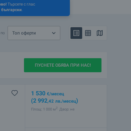
ово!
Търсете с глас
 български
.
Топ оферти
 по
ПУСНЕТЕ ОБЯВА ПРИ НАС!
1 530
€
/месец
(2 992
)
,42
лв.
/месец
2
Площ: 1 000 м
Двор: не
ме оглед