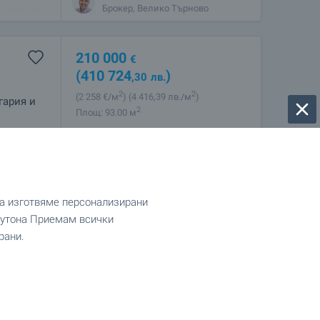
и предлага
Брокер, Велико Търново
210 000
€
(410 724
)
,30
лв.
2
2
(2 258
€/м
)
(4 416
,39
лв./м
)
гария и
2
Площ: 93.00 м
с площ от
зващ
Мирослав Дяков
т на
Регионален мениджър, Шумен
да изготвяме персонализирани
 бутона Приемам всички
рани.
созни сгради с инфинити
превърне в новата визитна картичка на