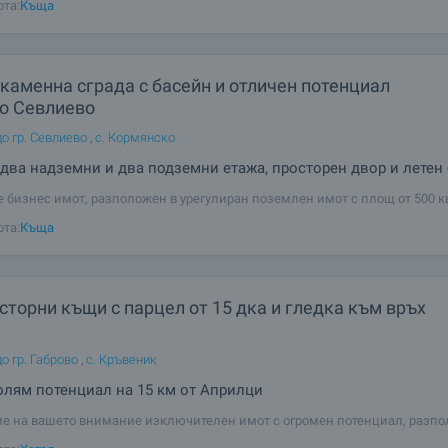
ота:
Къща
о детски градини, площадки и магазини. Районът е известен с чист възд
градска
каменна сграда с басейн и отличен потенциал
до Севлиево
о гр. Севлиево
,
с. Кормянско
 два надземни и два подземни етажа, просторен двор и летен
е бизнес имот, разположен в урегулиран поземлен имот с площ от 500 к
 гр. Севлиево и на 30 км от гр. Габрово. Имотът е със статут на заведение 
ота:
Къща
 хранене, със застроена площ от 200 кв.м, като разполага с просторен 
сейн и летен
сторни къщи с парцел от 15 дка и гледка към връх
о гр. Габрово
,
с. Кръвеник
олям потенциал на 15 км от Априлци
е на вашето внимание изключителен имот с огромен потенциал, разпо
а Севлиевския Балкан – само на 25 км от Севлиево и на 15 км от живоп