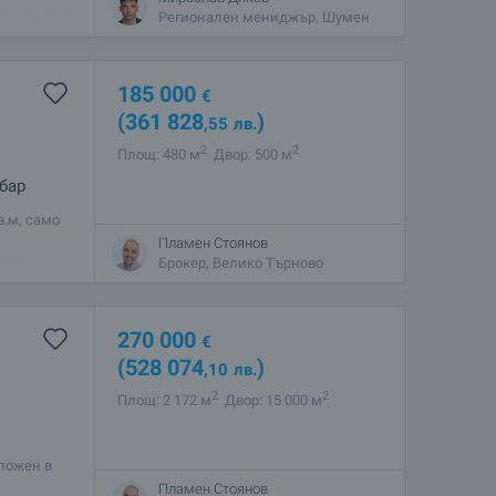
ух, тишина
Регионален мениджър, Шумен
185 000
€
(361 828
)
,55
лв.
2
2
Площ: 480 м
Двор: 500 м
 бар
в.м, само
за
Пламен Стоянов
двор,
Брокер, Велико Търново
270 000
€
(528 074
)
,10
лв.
2
2
Площ: 2 172 м
Двор: 15 000 м
ложен в
исния
Пламен Стоянов