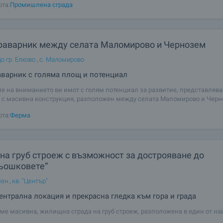
ота:
Промишлена сграда
и услуги, както и други производствени и логистични дейности. Имотът 
тта Бозалъка, само на
раварник между селата Маломирово и Чернозем
о гр. Елхово
,
с. Маломирово
варник с голяма площ и потенциал
е на вниманието ви имот с голям потенциал за развитие, представляв
 с масивна конструкция, разположен между селата Маломирово и Черн
 площ 3 930 кв. м. и в него са включени: • Сграда, изградена от бетонни 
ота:
Ферма
лно здрава
на груб строеж с възможност за дострояване до
Кьошковете“
мен
,
кв. "Център"
ентрална локация и прекрасна гледка към гора и града
ме масивна, жилищна сграда на груб строеж, разположена в един от на
ните и облагородени райони на града – само на 200 метра от парк „Кьо