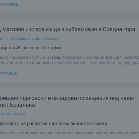
ота:
Склад
 удобно за вас време. За
 магазин и стара къща в хубаво село в Средна гора
о гр. Пловдив
,
с. Отец паисиево
вор на 45 км от гр. Пловдив
е за продажба имот, съчетаващ търговска и жилищна функция, разпол
 спокойно село в подножието на Средна гора – в една от най-плодородни
 части на България – Розовата долина. Селото попада в община Калоян
ота:
Къща
т втория по големина
онални търговски и складови помещения под наем
ност Бозалъка
ово
,
гр. Ямбол
о място за развитие на малък бизнес в Елхово
е на Вашето внимание изключително практичен имот под наем, подхо
видове бизнес дейности – автосервиз, складова база, дърводелски или