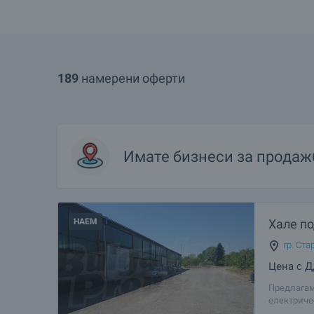
189
намерени оферти
Имате
бизнеси
за продаж
НАЕМ
Хале по
гр. Ста
Цена с 
Предлагам
електричес
самостоят