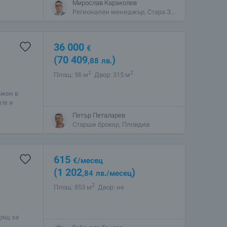
Мирослав Караколев
Регионален мениджър, Стара Загора
36 000
€
(70 409
)
,88
лв.
2
2
Площ: 56 м
Двор: 315 м
ожен в
те и
ово, само
Петър Петаларев
Старши брокер, Пловдив
615
€
/месец
(1 202
)
,84
лв.
/месец
2
Площ: 853 м
Двор: не
дящ за